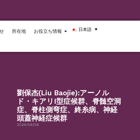
日本語
せ
所在地
お役立ち情報
劉保杰(Liu Baojie):アーノル
ド・キアリI型症候群、脊髄空洞
症、脊柱側弯症、終糸病、神経
頭蓋神経症候群
2024/09/06