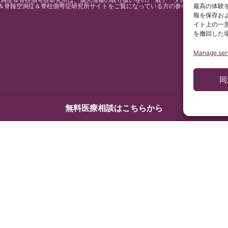
症＆脊柱側弯症研究所は、個人情報の取り扱いをEU一般データ保護規則(規則2016
最高の体験を
＆脊髄空洞症＆脊柱側弯症研究所サイトをご覧になっている方の参考のために、ス
報を保存お
イト上の一
を撤回した
Manage ser
同
無料医療相談はこちらから