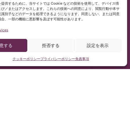
/679)に従って行っています。
提供するために、当サイトでは Cookie などの技術を使用して、デバイス情
ペイン語コンテンツを非公式に和訳したものです。
よび／またはアクセスします。これらの技術への同意により、閲覧行動や本サ
意識別子などのデータを処理できるようになります。同意しない、または同意
場合、一部の機能に悪影響を及ぼす可能性があります。
vices
意する
拒否する
設定を表示
クッキーポリシー
プライバシーポリシー
免責事項