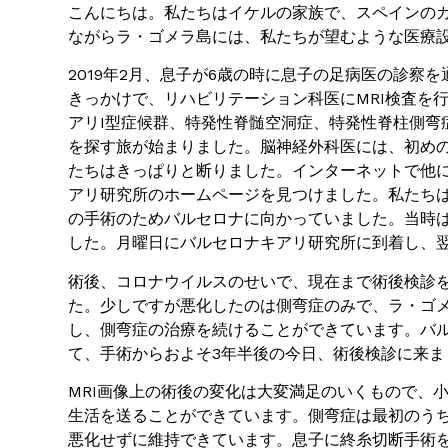
こんにちは。私たちはイケルの家族で、スペインの
ながらラ・ゴメラ島には、私たちが望むような医療
2019年2月、息子が6歳の時に息子の足病医の診察
きっかけで、リハビリテーション科医にMRI検査を
アリI型症候群、特発性脊髄空洞症、特発性脊柱側弯
を探す旅が始まりました。脳神経外科医には、初め
たちはきっぱりと断りました。インターネットで他
アリ研究所のホームページを見つけました。私たち
の手術のためバルセロナに向かっていました。当時
した。月曜日にバルセロナキアリ研究所に到着し、
術後、コロナウイルスのせいで、現在まで術後検診
た。少しですが悪化したのは側弯症のみで、ラ・ゴ
し、側弯症の治療を続けることができています。バ
て、手術からおよそ3年半後の今日、術後検診に来ま
MRI画像上の術後の変化は大変満足のいくもので、
生活を送ることができています。側弯症は最初のう
悪化せずに維持できています。息子に終糸切断手術