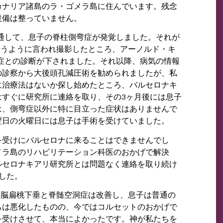
カナリア諸島のラ・ゴメラ島に住んでいます。残念
設備は整っていません。
を通して、息子の脊柱側弯症が発覚しました。それが
行うように言われ撮影したところ、アーノルド・キ
症との診断が下されました。それ以降、病気の情報
の診察から大後頭孔減圧術を勧められましたが、私
に治療法はないか探し始めたところ、バルセロナキ
はすぐに研究所に連絡を取り、その3ヶ月後には息子
は、側弯症以外に特に目立った症状はありませんで
翌日の火曜日には息子は手術を受けていました。
を受けにバルセロナに来ることはできませんでし
メラ島のリハビリテーション科医のおかげで解決
ルセロナキアリ研究所とは問題なく連絡を取り続け
した。
小脳扁桃下垂と脊髄空洞症は改善し、息子は普通の
ちは悪化したものの、今ではコルセットのおかげで
を受けさせて、本当によかったです。神が私たちを