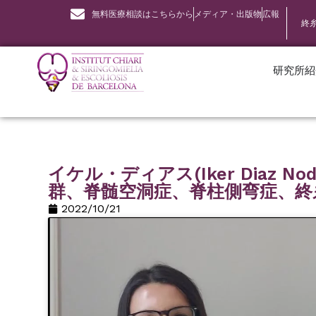
無料医療相談はこちらから
メディア・出版物
広報
終
研究所紹
イケル・ディアス(Iker Diaz N
群、脊髄空洞症、脊柱側弯症、終
2022/10/21