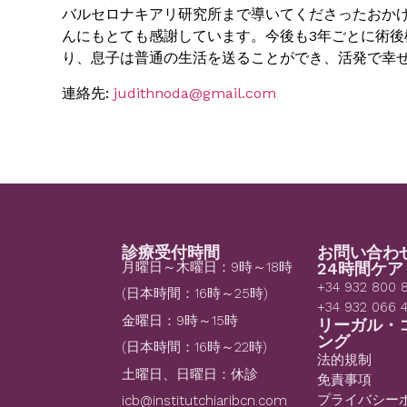
バルセロナキアリ研究所まで導いてくださったおか
んにもとても感謝しています。今後も3年ごとに術
り、息子は普通の生活を送ることができ、活発で幸
連絡先:
judithnoda@gmail.com
診療受付時間
お問い合わ
月曜日～木曜日：9時～18時
24時間ケア
+34 932 800 
(日本時間：16時～25時)
+34 932 066 
金曜日：9時～15時
リーガル・
ング
(日本時間：16時～22時)
法的規制
土曜日、日曜日：休診
免責事項
プライバシー
icb@institutchiaribcn.com