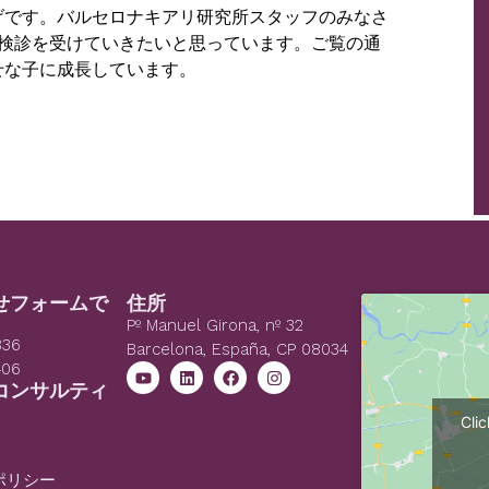
げです。バルセロナキアリ研究所スタッフのみなさ
後検診を受けていきたいと思っています。ご覧の通
せな子に成長しています。
せフォームで
住所
Pº Manuel Girona, nº 32
836
Barcelona, España, CP 08034
406
コンサルティ
Cli
ポリシー