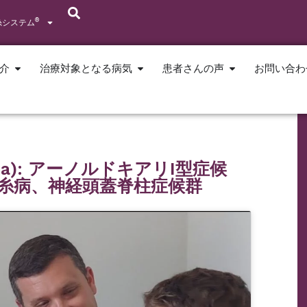
®
糸システム
介
治療対象となる病気
患者さんの声
お問い合わ
oda): アーノルドキアリI型症候
糸病、神経頭蓋脊柱症候群