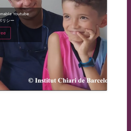
o enable Youtube
ポリシー
ree