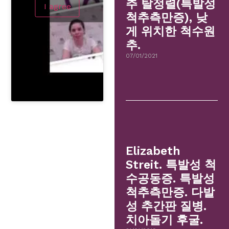
추 탈정렬(특발성
I agree
척추측만증), 낮
게 위치한 척수원
추.
07/01/2021
Elizabeth
Streit. 특발성 척
수공동증. 특발성
척추측만증. 다발
성 추간판 질병.
치아돌기 후굴.