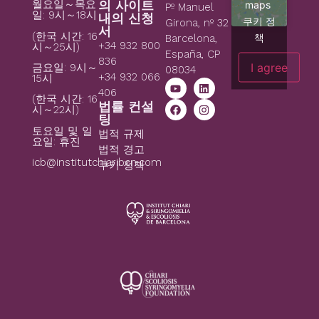
월요일～목요
의 사이트
maps
Pº Manuel
일: 9시～18시
내의 신청
쿠키 정
Girona, nº 32
서
(한국 시간: 16
책
Barcelona,
+34 932 800
시～25시)
España, CP
836
I agree
금요일: 9시～
08034
+34 932 066
15시
406
(한국 시간: 16
법률 컨설
시～22시)
팅
토요일 및 일
법적 규제
요일: 휴진
법적 경고
icb@institutchiaribcn.com
쿠키 정책