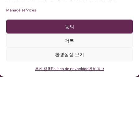
Manage services
동의
거부
© 저작권 Institut Chiari 2025
환경설정 보기
바르셀로나 키아리 & 척수공동증 & 척추측만증 연구소(ICSEB)는 유
럽 개인정보보호법 2016/679 (GDPR)을 준수합니다.
본 홈페이지의 콘텐츠는 스페인어 홈페이지에 게시된 글들의 비공
식 번역본입니다. 바르셀로나 키아리 & 척수공동증 & 척추측만증
연락처
쿠키 정책
Política de privacidad
법적 경고
연구소에서 제공하는 자료로 당 사이트를 이용하고자 하는 사용자
의 이해를 돕기 위한 목적을 지닙니다.