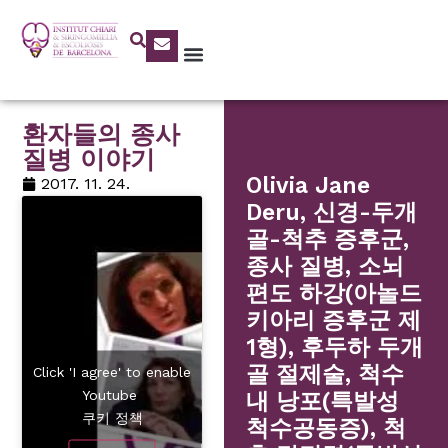
환자들의 종사
질병 이야기
Olivia Jane
2017. 11. 24.
Deru, 신경-두개
골-척추 증후군,
종사 질병, 소뇌
편도 하강(아놀드
키아리 증후군 제
1형), 후두하 두개
골 절제술, 척수
Click 'I agree' to enable
Youtube
내 낭포(특발성
쿠키 정책
척수공동증), 척