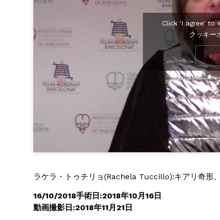
Click 'I agree' t
クッキー
I ag
ラケラ・トゥチリョ(Rachela Tuccillo):キ
16/10/2018手術日:2018年10月16日
動画撮影日:2018年11月21日