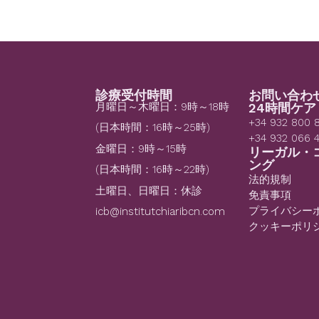
診療受付時間
お問い合わ
月曜日～木曜日：9時～18時
24時間ケア
+34 932 800 
(日本時間：16時～25時)
+34 932 066 
金曜日：9時～15時
リーガル・
ング
(日本時間：16時～22時)
法的規制
土曜日、日曜日：休診
免責事項
プライバシー
icb@institutchiaribcn.com
クッキーポリ