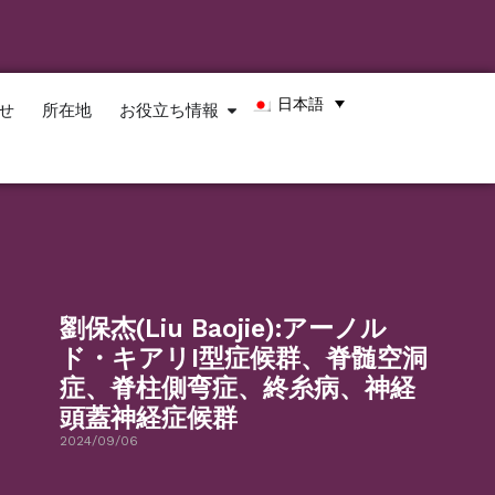
日本語
せ
所在地
お役立ち情報
劉保杰(Liu Baojie):アーノル
ド・キアリI型症候群、脊髄空洞
症、脊柱側弯症、終糸病、神経
頭蓋神経症候群
2024/09/06