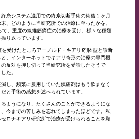
、終糸システム適用での終糸切断手術の術後１ヶ月
の末、どのように当研究所での治療に至ったかを、
って、重度の線維筋痛症の治療を受け、様々な種類
を振り返っています。
検査を受けたところアーノルド・キアリ奇形I型と診断
もと、インターネットでキアリ奇形の治療の専門機
りの反対を押し切って当研究所を受診したそうで
ました。
軽減し、頻繁に服用していた鎮痛剤はもう飲まなく
うだと手術の感想を述べられています。
けるようになり、たくさんのことができるようにな
り、今までの苦しみを忘れてしまったほどです。私
ルセロナキアリ研究所で治療が受けられることを願