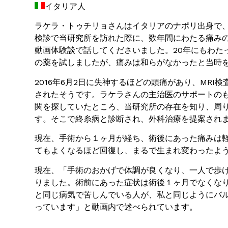
イタリア人
ラケラ・トゥチリョさんはイタリアのナポリ出身で
検診で当研究所を訪れた際に、数年間にわたる痛み
動画体験談で話してくださいました。20年にもわた
の薬を試しましたが、痛みは和らがなかったと当時
2016年6月2日に失神するほどの頭痛があり、MRI
されたそうです。ラケラさんの主治医のサポートの
関を探していたところ、当研究所の存在を知り、周
す。そこで終糸病と診断され、外科治療を提案され
現在、手術から１ヶ月が経ち、術後にあった痛みは
てもよくなるほど回復し、まるで生まれ変わったよ
現在、「手術のおかげで体調が良くなり、一人で歩
りました。術前にあった症状は術後１ヶ月でなくな
と同じ病気で苦しんでいる人が、私と同じようにバ
っています」と動画内で述べられています。