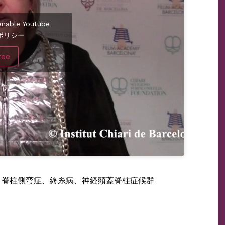
o enable Youtube
ポリシー
ree
アリ奇形、脊柱側弯症、終糸病、神経頭蓋脊柱症候群