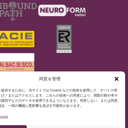
同意を管理
/679)に従って行っています。
提供するために、当サイトでは Cookie などの技術を使用して、デバイス情
ペイン語コンテンツを非公式に和訳したものです。
よび／またはアクセスします。これらの技術への同意により、閲覧行動や本サ
意識別子などのデータを処理できるようになります。同意しない、または同意
場合、一部の機能に悪影響を及ぼす可能性があります。
vices