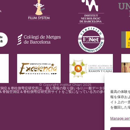
© Copyright Institut Chiari 2025
症＆脊柱側弯症研究所は、個人情報の取り扱いをEU一般データ保護規則(規則2016
最高の体験を
＆脊髄空洞症＆脊柱側弯症研究所サイトをご覧になっている方の参考のために、ス
報を保存お
イト上の一
を撤回した
Manage ser