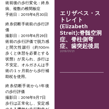
術前後の歩行変化：終糸
病、複数の椎間板症
エリザベス・ス
手術日：2015年6月30日
トレイト
終糸切断手術前の歩行評
(Elizabeth
価
Streit):脊髄空洞
撮影日：2015年6月29日
症、脊柱側弯
術前の歩行評価で脱力感
症、歯突起後屈
と間欠性跛行（約100m
2019/01/21
歩くと休憩を必要とする
状態）が見られ、歩行は
不安定。オルガさんは手
術の１ヶ月前から歩行補
助杖を使用。
終糸切断手術から1年後
の歩行評価
撮影日：2016年9月7日
歩行は正常化し、安定感