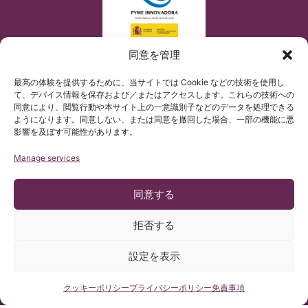
同意を管理
最高の体験を提供するために、当サイトでは Cookie などの技術を使用し
て、デバイス情報を保存および／またはアクセスします。これらの技術への
同意により、閲覧行動や本サイト上の一意識別子などのデータを処理できる
ようになります。同意しない、または同意を撤回した場合、一部の機能に悪
影響を及ぼす可能性があります。
Manage services
同意する
拒否する
© Copyright Institut Chiari 2025
設定を表示
バルセロナキアリ奇形＆脊髄空洞症＆脊柱側弯症研究所は、個人
情報の取り扱いをEU一般データ保護規則(規則2016/679)に従って
行っています。
当サイトのコンテンツは、バルセロナキアリ奇形＆脊髄空洞症＆
無料医療相談はこちらから
クッキーポリシー
プライバシーポリシー
免責事項
脊柱側弯症研究所サイトをご覧になっている方の参考のために、
スペイン語コンテンツを非公式に和訳したものです。