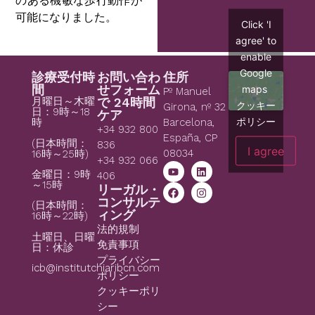
のある機敏な歩行動作が
可能になりました。
Click 'I
agree' to
enable
Google
診療受付時
お問い合わ
住所
間
せフォーム
maps
Pº Manuel
月曜日～木曜
で 24時間
クッキー
Girona, nº 32
日：9時～18
ケア
ポリシー
時
Barcelona,
+34 932 800
España, CP
(日本時間：
836
I agree
08034
16時～25時)
+34 932 066
金曜日：9時
406
～15時
リーガル・
コンサルテ
(日本時間：
ィング
16時～22時)
法的規制
土曜日、日曜
免責事項
日：休診
プライバシー
icb@institutchiaribcn.com
ポリシー
クッキーポリ
シー