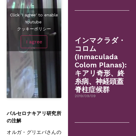
Click 'I agree' to enable
Youtube
クッキーポリシー
インマクラダ・
I agree
コロム
(Inmaculada
Colom Planas):
キアリ奇形、終
糸病、神経頭蓋
脊柱症候群
2019/09/09
バルセロナキアリ研究所
の注解
オルガ・グリエバさんの