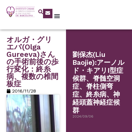
オルガ・グリ
エバ(Olga
Gureeva)さん
劉保杰(Liu
の手術前後の歩
Baojie):アーノル
行変化：終糸
ド・キアリI型症
病、複数の椎間
候群、脊髄空洞
板症
症、脊柱側弯
2016/11/28
症、終糸病、神
経頭蓋神経症候
群
2024/09/06