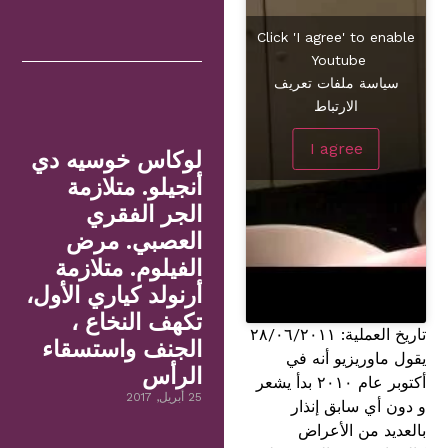
Click 'I agree' to enable
Youtube
سياسة ملفات تعريف
الارتباط
I agree
لوكاس خوسيه دي
أنجيلو. متلازمة
الجر الفقري
العصبي. مرض
الفيلوم. متلازمة
أرنولد كياري الأول،
تكهف النخاع ،
تاريخ العملية: ٢٨/٠٦/٢٠١١
الجنف واستسقاء
يقول ماوريزيو أنه في
الرأس
أكتوبر عام ٢٠١٠ بدأ يشعر
25 أبريل, 2017
و دون أي سابق إنذار
بالعديد من الأعراض