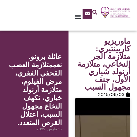
ماوريزيو
كاربينتيري:
متلازمة الجر
عائلة برونو.
النخاعي، متلازمة
نعممتلازمة العصب
أرنولد شياري
القحفي الفقري،
الأول، جنف
مرض الفيلوم،
مجهول السبب
متلازمة أرنولد
03‏/06‏/2015
خياري، تكهف
النخاع مجهول
السبب، اعتلال
القرص المتعدد.
18 مارس, 2022