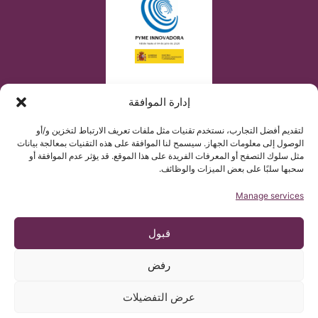
إدارة الموافقة
لتقديم أفضل التجارب، نستخدم تقنيات مثل ملفات تعريف الارتباط لتخزين و/أو
الوصول إلى معلومات الجهاز. سيسمح لنا الموافقة على هذه التقنيات بمعالجة بيانات
مثل سلوك التصفح أو المعرفات الفريدة على هذا الموقع. قد يؤثر عدم الموافقة أو
سحبها سلبًا على بعض الميزات والوظائف.
Manage services
قبول
رفض
© حقوق الطبع والنشر معهد كياري 2025
معهد كياري آند سيرينقوميليا آند إسكليوزيس دي برشلونة يستند على
عرض التفضيلات
اللوائح الأوروبية رقم 2016/679 المتعلقة بحماية البيانات الشخصية
محتوى هذا الموقع هو ترجمة غير رسمية للنص الأصلي الموجود في
صفحتنا الإكترونية باللغة الإسبانية، و هو لتسهيل فهم المعلومات الطبية