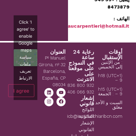
8473879
الهاتف :
Click 'I
maucarpentieri@hotmail.it
agree' to
enable
Google
maps
أوقات
رعاية 24
العنوان
الإستقبال
ساعة
سياسة
Pº Manuel
: من الإثنين
في النموذج
ملفات
Girona, nº 32
إلى الخميس
على موقعنا
تعريف
Barcelona,
على
(1+UTC) h18
الارتباط
España, CP
الانترنت
– 9
08034
932 800 836
(1+UTC) h15
I agree
932 066 406
– 9 : الجمعة
إشعار
السبت و الأحد:
قانوني
مغلق
اللوائح
icb@institutchiaribcn.com
القانونية
الإشعار
القانوني