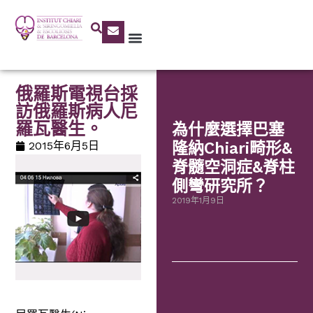
俄羅斯電視台採
訪俄羅斯病人尼
羅瓦醫生。
為什麼選擇巴塞
2015年6月5日
隆納Chiari畸形&
脊髓空洞症&脊柱
側彎研究所？
2019年1月9日