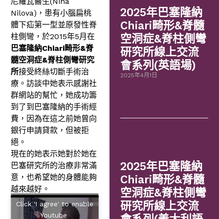
尼羅瓦醫生(Nina
2025年巴塞隆納
Nilova)，患有小腦扁桃
Chiari畸形&脊髓
體下疝第一型並原發性脊
柱側彎，於2015年5月在
空洞症&脊柱側彎
巴塞隆納Chiari畸形&脊
研究所線上交流
髓空洞症&脊柱側彎研究
會系列(英語場)
所
接受終絲切斷手術治
2025年4月1日
療。訪談中她表示感謝社
群網站的幫忙，她成功籌
到了到巴塞隆納的手術經
費，因為在這之前她曾向
銀行申請貸款，但被拒
絕。
現在的她表示她對於她在
2025年巴塞隆納
巴塞研究所的治療非常滿
意，也希望她的身體能夠
Chiari畸形&脊髓
越來越好。
空洞症&脊柱側彎
研究所線上交流
Click 'I agree' to enable
Youtube