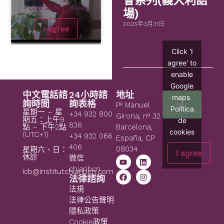
會系列(義大利語
Política de cookies
場)
2025年3月31日
I agree
Click 'I
agree' to
enable
Google
中文電話諮
24小時諮
地址
maps
詢時間
詢表格
Pº Manuel
Política
星期一 – 星
+34 932 800
Girona, nº 32
期五：上午9
de
836
點 – 下午2點
Barcelona,
cookies
(UTC+1)
+34 932 066
España, CP
406
08034
星期六、日：
I agree
休診
微信:
chiaribcn
icb@institutchiaribcn.com
法律諮詢
法規
法律公告聲明
隱私政策
Cookie政策