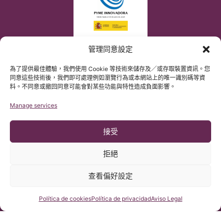
管理同意設定
為了提供最佳體驗，我們使用 Cookie 等技術來儲存及／或存取裝置資訊。您
同意這些技術後，我們即可處理例如瀏覽行為或本網站上的唯一識別碼等資
料。不同意或撤回同意可能會對某些功能與特性造成負面影響。
Manage services
接受
拒絕
查看偏好設定
© 版權所有 Institut Chiari 2025
巴塞隆那Chiari畸形&脊髓空洞症&脊柱側彎研究所遵守歐盟數據保
護法案第2016/679條（GDPR）
咨詢我們
Política de cookies
Política de privacidad
Aviso Legal
本網站內容原文為西班牙語，網站的翻譯內容非官方翻譯，不具法
律效力。本網站翻譯旨在幫助讀者理解原文網站內容。