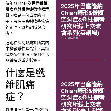
每年5月12日為
世界纖維
2025年巴塞隆納
肌痛症與慢性疲勞症候群
Chiari畸形&脊髓
日
，這是一個重要的日
空洞症&脊柱側彎
子，旨在提高對這些疾病
研究所線上交流
的關注，改善診斷與治
會系列(英語場)
療。
2025年4月1日
這兩種疾病都屬於所謂的
中樞敏感性綜合症
，其特
徵為慢性疼痛，並對生活
品質造成重大影響。
什麼是纖
維肌痛
2025年巴塞隆納
Chiari畸形&脊髓
症？
空洞症&脊柱側彎
研究所線上交流
纖維肌痛症是一種慢性疾