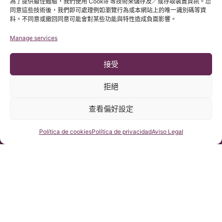
為了提供最佳體驗，我們使用 Cookie 等技術來儲存及／或存取裝置資訊。您
同意這些技術後，我們即可處理例如瀏覽行為或本網站上的唯一識別碼等資
料。不同意或撤回同意可能會對某些功能與特性造成負面影響。
Manage services
接受
拒絕
© 版權所有 Institut Chiari 2025
查看偏好設定
巴塞隆那Chiari畸形&脊髓空洞症&脊柱側彎研究所遵守歐盟數據保
護法案第2016/679條（GDPR）
本網站內容原文為西班牙語，網站的翻譯內容非官方翻譯，不具法
律效力。本網站翻譯旨在幫助讀者理解原文網站內容。
咨詢我們
Política de cookies
Política de privacidad
Aviso Legal