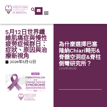
5月12日世界纖
維肌痛症與慢性
疲勞症候群日：
為什麼選擇巴塞
症狀、原因與治
隆納Chiari畸形&
療新視角
脊髓空洞症&脊柱
2026年5月12日
側彎研究所？
2019年1月9日