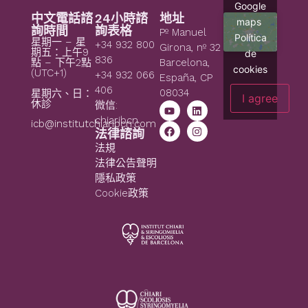
Google
中文電話諮
24小時諮
地址
maps
詢時間
詢表格
Pº Manuel
Política
星期一 – 星
+34 932 800
Girona, nº 32
期五：上午9
de
836
點 – 下午2點
Barcelona,
cookies
(UTC+1)
+34 932 066
España, CP
406
08034
星期六、日：
I agree
休診
微信:
chiaribcn
icb@institutchiaribcn.com
法律諮詢
法規
法律公告聲明
隱私政策
Cookie政策