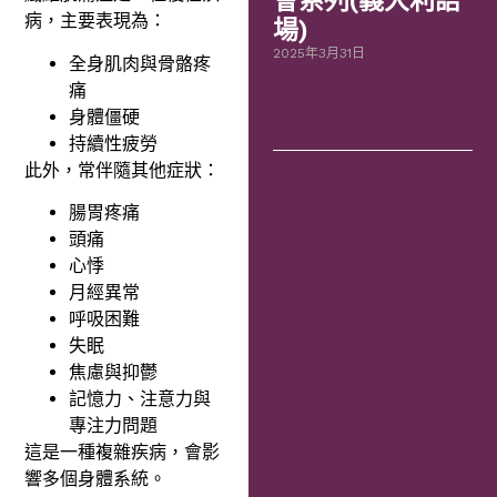
會系列(義大利語
病，主要表現為：
場)
2025年3月31日
全身肌肉與骨骼疼
痛
身體僵硬
持續性疲勞
此外，常伴隨其他症狀：
腸胃疼痛
頭痛
心悸
月經異常
呼吸困難
失眠
焦慮與抑鬱
記憶力、注意力與
專注力問題
這是一種複雜疾病，會影
響多個身體系統。