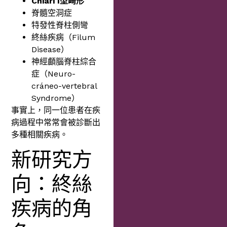
Chiari I
型畸形
脊髓空洞症
特發性脊柱側彎
終絲疾病（Filum
Disease）
神經顱腦脊柱綜合
症（Neuro-
cráneo-vertebral
Syndrome）
事實上，同一位患者在疾
病過程中常常會被診斷出
多種相關疾病。
新研究方
向：終絲
疾病的角