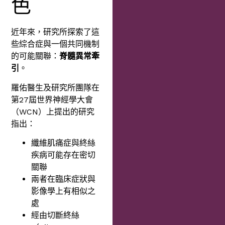
色
近年來，研究所探索了這
些綜合症與一個共同機制
的可能關聯：
脊髓異常牽
引
。
羅佑醫生及研究所團隊在
第27屆世界神經學大會
（WCN）上提出的研究
指出：
纖維肌痛症與終絲
疾病可能存在密切
關聯
兩者在臨床症狀與
影像學上有相似之
處
經由切斷終絲