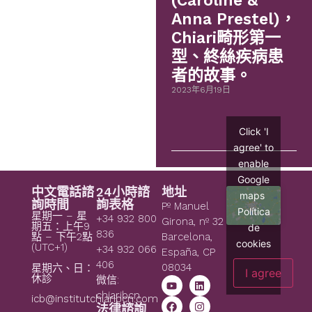
(Caroline &
Anna Prestel)，
Chiari畸形第一
型、終絲疾病患
者的故事。
2023年6月19日
Click 'I
agree' to
enable
Google
中文電話諮
24小時諮
地址
maps
詢時間
詢表格
Pº Manuel
Política
星期一 – 星
+34 932 800
Girona, nº 32
期五：上午9
de
836
點 – 下午2點
Barcelona,
cookies
(UTC+1)
+34 932 066
España, CP
406
08034
星期六、日：
I agree
休診
微信:
chiaribcn
icb@institutchiaribcn.com
法律諮詢