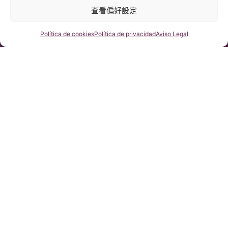
© 版權所有 Institut Chiari 2025
查看偏好設定
巴塞隆那Chiari畸形&脊髓空洞症&脊柱側彎研究所遵守歐盟數據保
護法案第2016/679條（GDPR）
本網站內容原文為西班牙語，網站的翻譯內容非官方翻譯，不具法
律效力。本網站翻譯旨在幫助讀者理解原文網站內容。
咨詢我們
Política de cookies
Política de privacidad
Aviso Legal