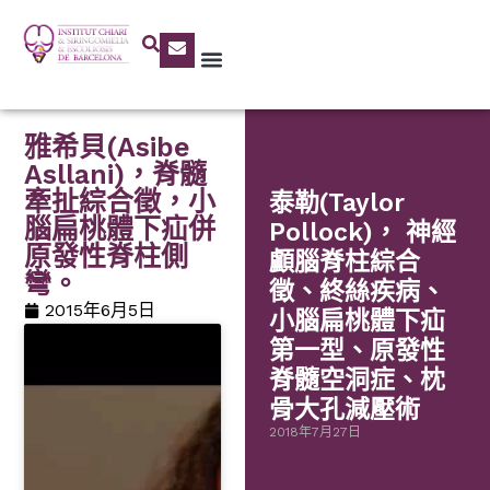
雅希貝(Asibe
Asllani)，脊髓
牽扯綜合徵，小
泰勒(Taylor
腦扁桃體下疝併
Pollock)， 神經
原發性脊柱側
顱腦脊柱綜合
彎。
徵、終絲疾病、
2015年6月5日
小腦扁桃體下疝
第一型、原發性
脊髓空洞症、枕
骨大孔減壓術
2018年7月27日