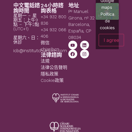
Google
中文電話諮
24小時諮
地址
maps
詢時間
詢表格
Pº Manuel
Política
星期一 – 星
+34 932 800
Girona, nº 32
期五：上午9
de
836
點 – 下午2點
Barcelona,
cookies
(UTC+1)
+34 932 066
España, CP
406
08034
星期六、日：
I agree
休診
微信:
chiaribcn
icb@institutchiaribcn.com
法律諮詢
法規
法律公告聲明
隱私政策
Cookie政策