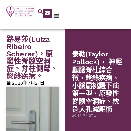
路易莎(Luiza
Ribeiro
Scherer)，原
泰勒(Taylor
發性脊髓空洞
Pollock)， 神經
症、脊柱側彎、
顱腦脊柱綜合
終絲疾病。
徵、終絲疾病、
2023年7月21日
小腦扁桃體下疝
第一型、原發性
脊髓空洞症、枕
骨大孔減壓術
2018年7月27日