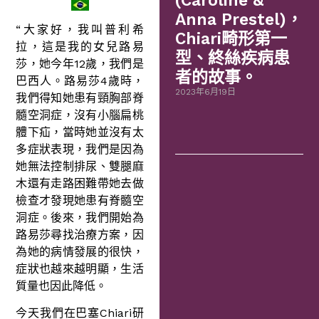
(Caroline &
Anna Prestel)，
“大家好，我叫普利希
Chiari畸形第一
拉，這是我的女兒路易
型、終絲疾病患
莎，她今年12歲，我們是
者的故事。
巴西人。路易莎4歲時，
2023年6月19日
我們得知她患有頸胸部脊
髓空洞症，沒有小腦扁桃
體下疝，當時她並沒有太
多症狀表現，我們是因為
她無法控制排尿、雙腿麻
木還有走路困難帶她去做
檢查才發現她患有脊髓空
洞症。後來，我們開始為
路易莎尋找治療方案，因
為她的病情發展的很快，
症狀也越來越明顯，生活
質量也因此降低。
今天我們在巴塞Chiari研