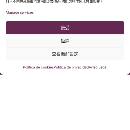
料。不同意或撤回同意可能會對某些功能與特性造成負面影響。
Manage services
接受
拒絕
查看偏好設定
© 版權所有 Institut Chiari 2025
巴塞隆那Chiari畸形&脊髓空洞症&脊柱側彎研究所遵守歐盟數據保
護法案第2016/679條（GDPR）
咨詢我們
Política de cookies
Política de privacidad
Aviso Legal
本網站內容原文為西班牙語，網站的翻譯內容非官方翻譯，不具法
律效力。本網站翻譯旨在幫助讀者理解原文網站內容。