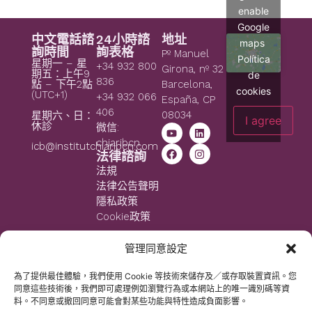
enable
Google
中文電話諮
24小時諮
地址
maps
詢時間
詢表格
Pº Manuel
Política
星期一 – 星
+34 932 800
Girona, nº 32
期五：上午9
de
836
點 – 下午2點
Barcelona,
cookies
(UTC+1)
+34 932 066
España, CP
406
08034
星期六、日：
I agree
休診
微信:
chiaribcn
icb@institutchiaribcn.com
法律諮詢
法規
法律公告聲明
隱私政策
Cookie政策
管理同意設定
為了提供最佳體驗，我們使用 Cookie 等技術來儲存及／或存取裝置資訊。您
同意這些技術後，我們即可處理例如瀏覽行為或本網站上的唯一識別碼等資
料。不同意或撤回同意可能會對某些功能與特性造成負面影響。