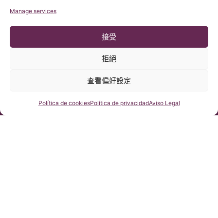
Manage services
接受
拒絕
查看偏好設定
咨詢我們
Política de cookies
Política de privacidad
Aviso Legal