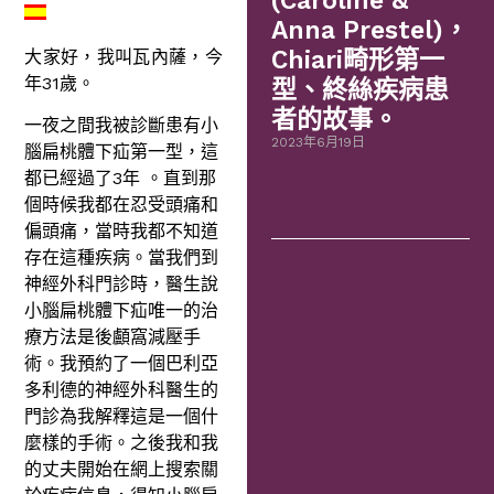
(Caroline &
Anna Prestel)，
Chiari畸形第一
大家好，我叫瓦內薩，今
年31歲。
型、終絲疾病患
者的故事。
一夜之間我被診斷患有小
2023年6月19日
腦扁桃體下疝第一型，這
都已經過了3年 。直到那
個時候我都在忍受頭痛和
偏頭痛，當時我都不知道
存在這種疾病。當我們到
神經外科門診時，醫生說
小腦扁桃體下疝唯一的治
療方法是後顱窩減壓手
術。我預約了一個巴利亞
多利德的神經外科醫生的
門診為我解釋這是一個什
麼樣的手術。之後我和我
的丈夫開始在網上搜索關