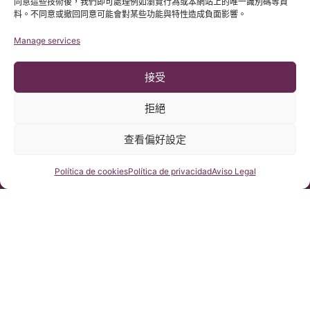
同意這些技術後，我們即可處理例如瀏覽行為或本網站上的唯一識別碼等資
料。不同意或撤回同意可能會對某些功能與特性造成負面影響。
Manage services
接受
拒絕
查看偏好設定
© 版權所有 Institut Chiari 2025
巴塞隆那Chiari畸形&脊髓空洞症&脊柱側彎研究所遵守歐盟數據保
護法案第2016/679條（GDPR）
咨詢我們
Política de cookies
Política de privacidad
Aviso Legal
本網站內容原文為西班牙語，網站的翻譯內容非官方翻譯，不具法
律效力。本網站翻譯旨在幫助讀者理解原文網站內容。