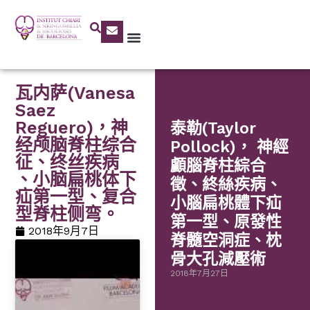
瓦内萨(Vanesa
Saez
Reguero)，神
泰勒(Taylor
经颅脑脊柱综合
Pollock)， 神經
征、终丝疾病
顱腦脊柱綜合
、小脑扁桃体下
徵、終絲疾病、
疝第一型、复合
小腦扁桃體下疝
型脊柱侧弯。
第一型、原發性
2018年9月7日
脊髓空洞症、枕
骨大孔減壓術
2018年7月27日