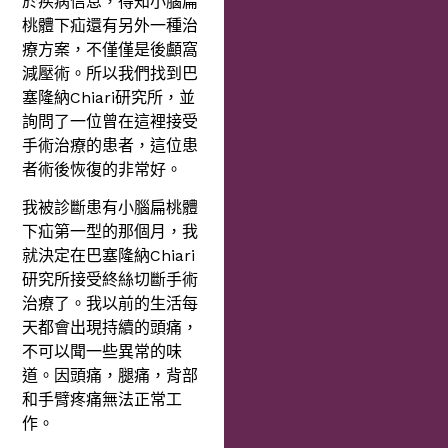
於疾病信息，得知小腦扁
桃體下疝還有另外一種治
療方案，不僅僅是後顱窩
減壓術。所以我們找到巴
塞隆納Chiari研究所，並
詢問了一位曾在這裡接受
手術治療的患者，這位患
者術後恢復的非常好。
我被診斷患有小腦扁桃體
下疝第一型的那個月，我
就決定在巴塞隆納Chiari
研究所接受終絲切斷手術
治療了。我以前的生活每
天都會出現持續的頭痛，
不可以聞一些異常的味
道。因頭痛，腿痛，背部
和手臂疼痛無法正常工
作。