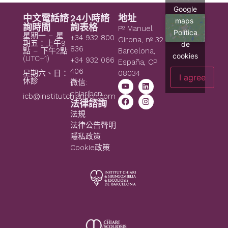
Google
中文電話諮
24小時諮
地址
maps
詢時間
詢表格
Pº Manuel
Política
星期一 – 星
+34 932 800
Girona, nº 32
期五：上午9
de
836
點 – 下午2點
Barcelona,
cookies
(UTC+1)
+34 932 066
España, CP
406
08034
星期六、日：
I agree
休診
微信:
chiaribcn
icb@institutchiaribcn.com
法律諮詢
法規
法律公告聲明
隱私政策
Cookie政策