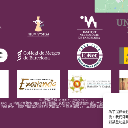
© 版權所有 Institut Chiari 2025
那Chiari畸形&脊髓空洞症&脊柱側彎研究所遵守歐盟數據保護法案第2016/679條（G
為西班牙語，網站的翻譯內容非官方翻譯，不具法律效力。本網站翻譯旨在幫助讀者理
為了提供最佳
後，我們即
對某些功能