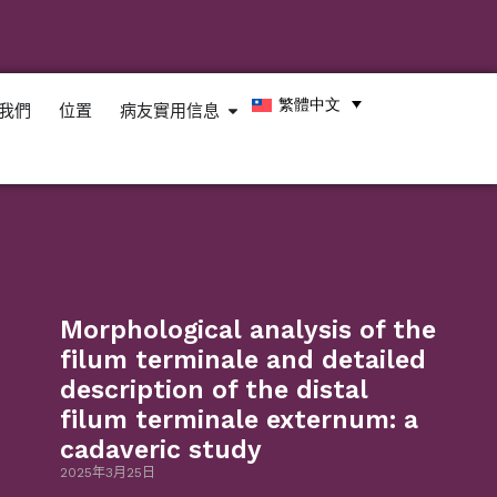
繁體中文
我們
位置
病友實用信息
Morphological analysis of the
filum terminale and detailed
description of the distal
filum terminale externum: a
cadaveric study
2025年3月25日