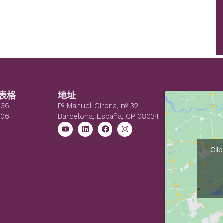
表格
地址
836
Pº Manuel Girona, nº 32
406
Barcelona, España, CP 08034
n
Cli