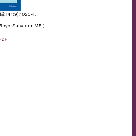
41(9):1020-1.
o-Salvador MB.)
PDF