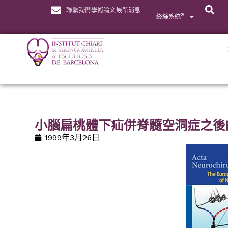
聯繫我們
學術論文
最新消息
®
終絲系統
小腦扁桃體下疝併脊髓空洞症之後
1999年3月26日