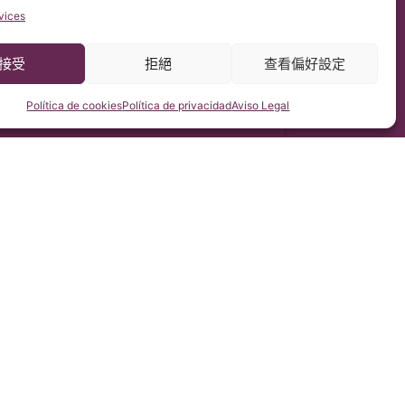
vices
接受
拒絕
查看偏好設定
Política de cookies
Política de privacidad
Aviso Legal