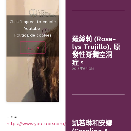
Click 'I agree' to enable
Youtube
Política de cookies
羅絲莉 (Rose-
lys Trujillo), 原
I agree
發性脊髓空洞
症。
2015年6月3日
Link:
凱若琳和安娜
https://www.youtube.com/embed/dC4sJZQMQ7s