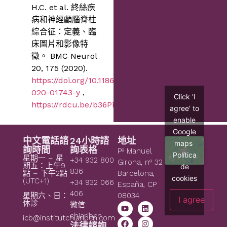
H.C. et al. 終絲疾
病和神經顱腦脊柱
綜合征：定義、臨
床圖片和影像特
徵。 BMC Neurol
20, 175 (2020).
https://doi.org/10.1186/s12883-
020-01743-y
,
Click 'I
https://rdcu.be/b36Pi
agree' to
enable
Google
中文電話諮
24小時諮
地址
maps
詢時間
詢表格
Pº Manuel
Política
星期一 – 星
+34 932 800
Girona, nº 32
期五：上午9
de
836
點 – 下午2點
Barcelona,
cookies
(UTC+1)
+34 932 066
España, CP
406
08034
星期六、日：
I agree
休診
微信:
chiaribcn
icb@institutchiaribcn.com
法律諮詢