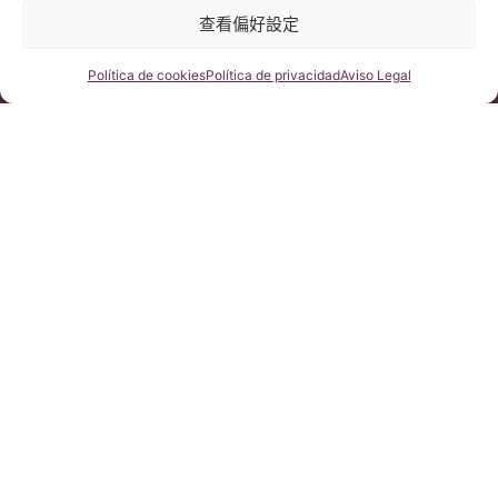
© 版權所有 Institut Chiari 2025
查看偏好設定
巴塞隆那Chiari畸形&脊髓空洞症&脊柱側彎研究所遵守歐盟數據保
護法案第2016/679條（GDPR）
本網站內容原文為西班牙語，網站的翻譯內容非官方翻譯，不具法
律效力。本網站翻譯旨在幫助讀者理解原文網站內容。
咨詢我們
Política de cookies
Política de privacidad
Aviso Legal