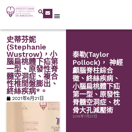
史蒂芬妮
(Stephanie
Wustrow)，小
泰勒(Taylor
腦扁桃體下疝第
Pollock)， 神經
一型、原發性脊
顱腦脊柱綜合
髓空洞症、複合
徵、終絲疾病、
性椎間盤膨出、
小腦扁桃體下疝
終絲疾病*。
第一型、原發性
2021年6月21日
脊髓空洞症、枕
骨大孔減壓術
2018年7月27日