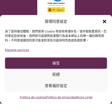
管理同意設定
為了提供最佳體驗，我們使用 Cookie 等技術來儲存及／或存取裝置資訊。您
同意這些技術後，我們即可處理例如瀏覽行為或本網站上的唯一識別碼等資
料。不同意或撤回同意可能會對某些功能與特性造成負面影響。
Manage services
接受
拒絕
查看偏好設定
© 版權所有 Institut Chiari 2025
巴塞隆那Chiari畸形&脊髓空洞症&脊柱側彎研究所遵守歐盟數據保
護法案第2016/679條（GDPR）
咨詢我們
Política de cookies
Política de privacidad
Aviso Legal
本網站內容原文為西班牙語，網站的翻譯內容非官方翻譯，不具法
律效力。本網站翻譯旨在幫助讀者理解原文網站內容。