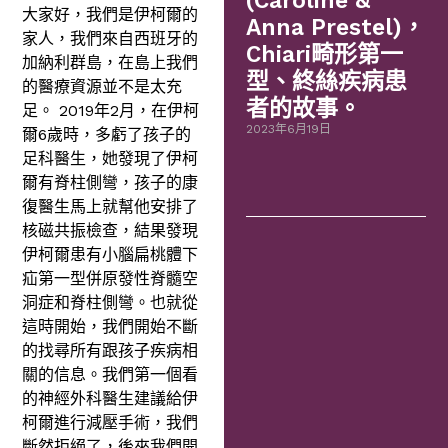
(Caroline &
大家好，我們是伊柯爾的
Anna Prestel)，
家人，我們來自西班牙的
Chiari畸形第一
加納利群島，在島上我們
型、終絲疾病患
的醫療資源並不是太充
者的故事。
足。 2019年2月，在伊柯
2023年6月19日
爾6歲時，多虧了孩子的
足科醫生，她發現了伊柯
爾有脊柱側彎，孩子的康
復醫生馬上就幫他安排了
核磁共振檢查，結果發現
伊柯爾患有小腦扁桃體下
疝第一型併原發性脊髓空
洞症和脊柱側彎。也就從
這時開始，我們開始不斷
的找尋所有跟孩子疾病相
關的信息。我們第一個看
的神經外科醫生建議給伊
柯爾進行減壓手術，我們
斷然拒絕了，後來我們開