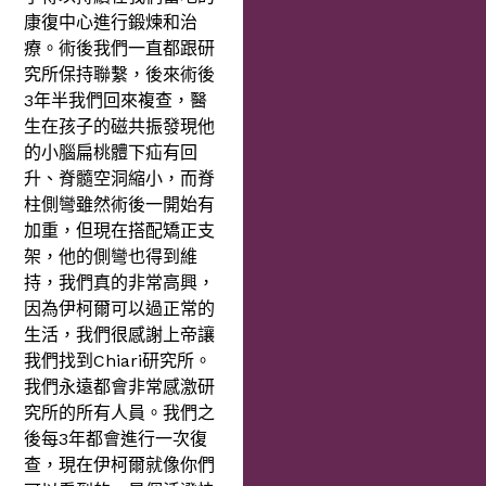
康復中心進行鍛煉和治
療。術後我們一直都跟研
究所保持聯繫，後來術後
3年半我們回來複查，醫
生在孩子的磁共振發現他
的小腦扁桃體下疝有回
升、脊髓空洞縮小，而脊
柱側彎雖然術後一開始有
加重，但現在搭配矯正支
架，他的側彎也得到維
持，我們真的非常高興，
因為伊柯爾可以過正常的
生活，我們很感謝上帝讓
我們找到Chiari研究所。
我們永遠都會非常感激研
究所的所有人員。我們之
後每3年都會進行一次復
查，現在伊柯爾就像你們