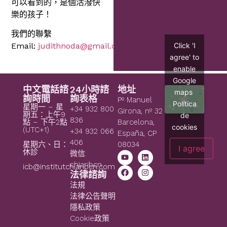
可以看到的，是個活潑快
樂的孩子！
我們的聯繫
Click 'I
Email:
judithnoda@gmail.com
agree' to
enable
Google
中文電話諮
24小時諮
地址
maps
詢時間
詢表格
Pº Manuel
Política
星期一 – 星
+34 932 800
Girona, nº 32
期五：上午9
de
836
點 – 下午2點
Barcelona,
cookies
(UTC+1)
+34 932 066
España, CP
406
08034
星期六、日：
I agree
休診
微信:
chiaribcn
icb@institutchiaribcn.com
法律諮詢
法規
法律公告聲明
隱私政策
Cookie政策