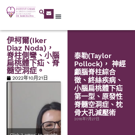
伊柯爾(Iker
Diaz Noda)，
脊柱側彎、小腦
泰勒(Taylor
扁桃體下疝、脊
Pollock)， 神經
髓空洞症。
顱腦脊柱綜合
2022年10月21日
徵、終絲疾病、
小腦扁桃體下疝
第一型、原發性
脊髓空洞症、枕
骨大孔減壓術
2018年7月27日
Click 'I agree' to enable