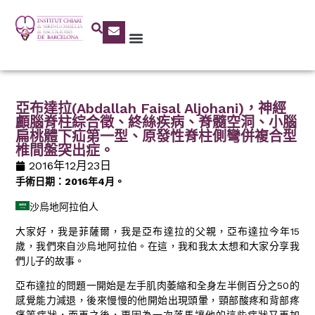
亞布達拉(Abdallah Faisal Aljohani)，神經
顱腦脊柱綜合徵、終絲疾病、脊髓空洞、小腦
扁桃體下疝第一型、原發性脊柱側彎併複合型
椎間盤突出症。
2016年12月23日
手術日期：2016年4月。
沙烏地阿拉伯人
大家好，我是菲薩爾，我是亞布達拉的父親，亞布達拉今年15
歲，我們來自沙烏地阿拉伯。在這，我和我太太想和大家分享我
們儿子的故事。
亞布達拉的問題一開始是左手肌肉萎縮和全身左半側百分之50的
感覺能力減退，後來慢慢的他開始出現頭暈，頸部酸疼和背部疼