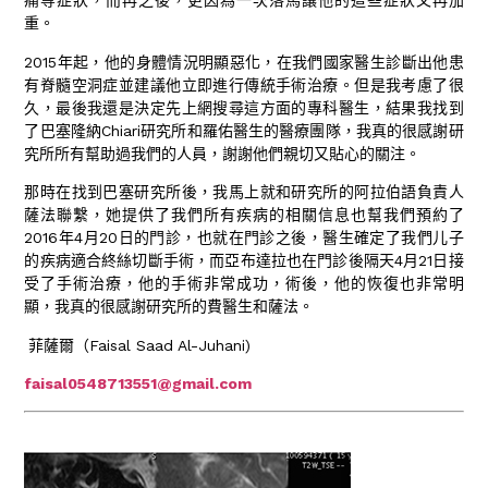
痛等症狀，而再之後，更因為一次落馬讓他的這些症狀又再加
重。
2015年起，他的身體情況明顯惡化，在我們國家醫生診斷出他患
有脊髓空洞症並建議他立即進行傳統手術治療。但是我考慮了很
久，最後我還是決定先上網搜尋這方面的專科醫生，結果我找到
了巴塞隆納Chiari研究所和羅佑醫生的醫療團隊，我真的很感謝研
究所所有幫助過我們的人員，謝謝他們親切又貼心的關注。
那時在找到巴塞研究所後，我馬上就和研究所的阿拉伯語負責人
薩法聯繫，她提供了我們所有疾病的相關信息也幫我們預約了
2016年4月20日的門診，也就在門診之後，醫生確定了我們儿子
的疾病適合終絲切斷手術，而亞布達拉也在門診後隔天4月21日接
受了手術治療，他的手術非常成功，術後，他的恢復也非常明
顯，我真的很感謝研究所的費醫生和薩法。
菲薩爾（Faisal Saad Al-Juhani)
faisal0548713551@gmail.com