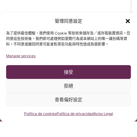
管理同意設定
為了提供最佳體驗，我們使用 Cookie 等技術來儲存及／或存取裝置資訊。您
同意這些技術後，我們即可處理例如瀏覽行為或本網站上的唯一識別碼等資
料。不同意或撤回同意可能會對某些功能與特性造成負面影響。
Manage services
接受
拒絕
查看偏好設定
咨詢我們
Política de cookies
Política de privacidad
Aviso Legal
Click 'I
agree' to
enable