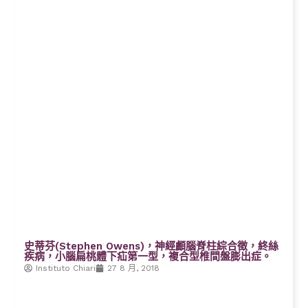
史蒂芬(Stephen Owens)，神經顱腦脊柱綜合徵，終絲
疾病，小腦扁桃體下疝第一型，複合型椎間盤膨出症。
Instituto Chiari
27 8 月, 2018