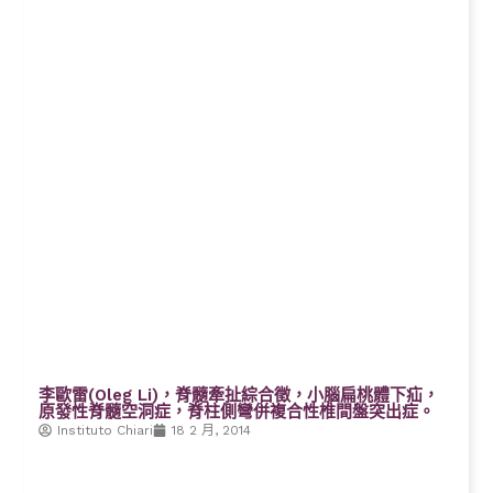
李歐雷(Oleg Li)，脊髓牽扯綜合徵，小腦扁桃體下疝，
原發性脊髓空洞症，脊柱側彎併複合性椎間盤突出症。
Instituto Chiari
18 2 月, 2014