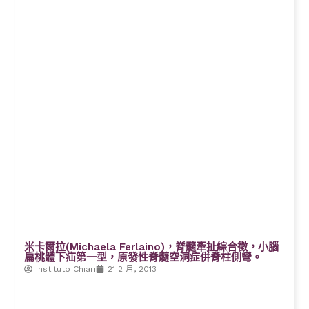
米卡爾拉(Michaela Ferlaino)，脊髓牽扯綜合徵，小腦
扁桃體下疝第一型，原發性脊髓空洞症併脊柱側彎。
Instituto Chiari
21 2 月, 2013