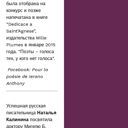
была отобрана на
конкурс и позже
напечатана в книге
“Dedicace a
Saint’Agnese”,
издательства Mille
Plumes в январе 2015
года. “Поэты – голоса
тех, у кого нет голоса”.
Facebook: Pour la
poèsie de Ierano
Anthony
Успешная русская
писательница
Наталья
Калинина
посвятила
доктору Мигелю Б.