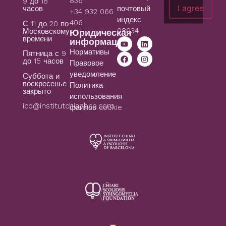
836
9 до 18
I agree
часов
почтовый
+34 932 066
индекс
406
С 11 до 20 по
08034
Московскому
Юридическая
времени
информация
Нормативы
Пятница с 9
до 15 часов
Правовое
уведомление
Суббота и
воскресенье
Политика
закрыто
использования
icb@institutchiaribcn.com
файлов cookie