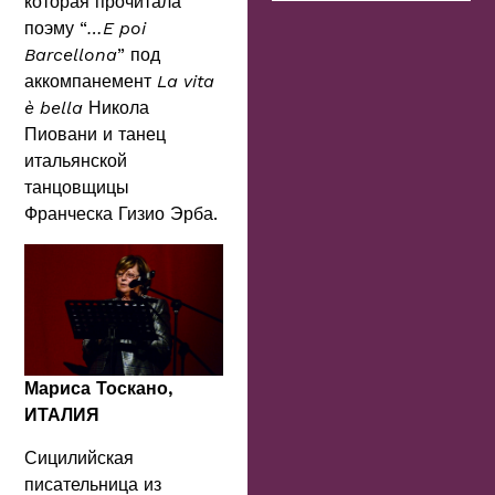
которая прочитала
поэму “
…E poi
Barcellona
” под
аккомпанемент
La vita
è bella
Никола
Пиовани и танец
итальянской
танцовщицы
Франческа Гизио Эрба.
Мариса Тоскано,
ИТАЛИЯ
Сицилийская
писательница из