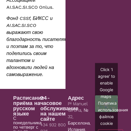
Ассоциацией
AI.SAC.SI.SCO Onlus.
Фонд CSSf, БИКСС и
AI.SAC.SI.SCO
выражают свою
благодарность
писателям
и поэтам
за то, что
поделились своим
талантом и
вдохновили людей на
Click 'I
самовыражение.
agree' to
enable
Google
maps
Расписание
24-
Адрес
приёма на
часовое
Политика
Pº Manuel
русском
обслуживание
использования
Girona, №
языке
на нашем
файлов
32,
С
сайте
понедельника
cookie
Барселона,
+34 932 800
по четверг с
Испания,