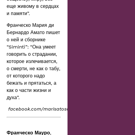
еще живому в сердцах
и памяти”.
Франческо Мария ди
Бернардо Амато пишет
о ней и сборнике
“Simintì”: “Она умеет
говорить о страдании,
которое излечивается,
о смерти, не как о табу,
от которого надо
бежать и прятаться, а
как о части жизни и
духа”.
facebook.com/marisatosca
Франческо Мауро
,