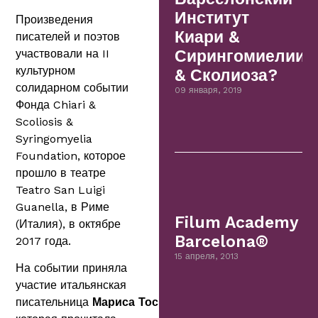
Институт
Произведения
Киари &
писателей и поэтов
участвовали на II
Сирингомиелии
культурном
& Сколиоза?
солидарном событии
09 января, 2019
Фонда Chiari &
Scoliosis &
Syringomyelia
Foundation, которое
прошло в театре
Teatro San Luigi
Guanella, в Риме
Filum Academy
(Италия), в октябре
Barcelona®
2017 года.
15 апреля, 2013
На событии приняла
участие итальянская
писательница
Мариса
Тоскано
,