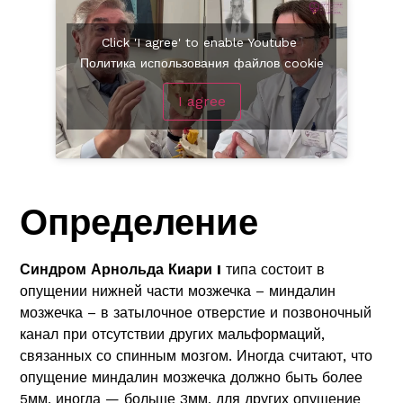
Click 'I agree' to enable Youtube
Политика использования файлов cookie
I agree
Определение
Синдром Арнольда Киари I
типа состоит в
опущении нижней части мозжечка – миндалин
мозжечка – в затылочное отверстие и позвоночный
канал при отсутствии других мальформаций,
связанных со спинным мозгом. Иногда считают, что
опущение миндалин мозжечка должно быть более
5мм, иногда — больше 3мм, для других опущение