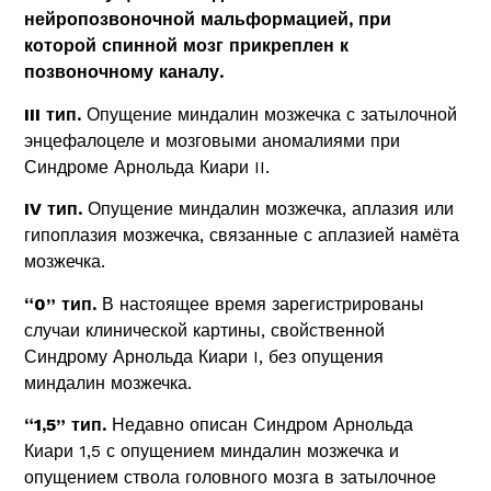
нейропозвоночной мальформацией, при
которой спинной мозг прикреплен к
позвоночному каналу.
III тип.
Опущение миндалин мозжечка с затылочной
энцефалоцеле и мозговыми аномалиями при
Синдроме Арнольда Киари II.
IV тип.
Опущение миндалин мозжечка, аплазия или
гипоплазия мозжечка, связанные с аплазией намёта
мозжечка.
“0” тип.
В настоящее время зарегистрированы
случаи клинической картины, свойственной
Синдрому Арнольда Киари I, без опущения
миндалин мозжечка.
“1,5” тип.
Недавно описан Синдром Арнольда
Киари 1,5 с опущением миндалин мозжечка и
опущением ствола головного мозга в затылочное