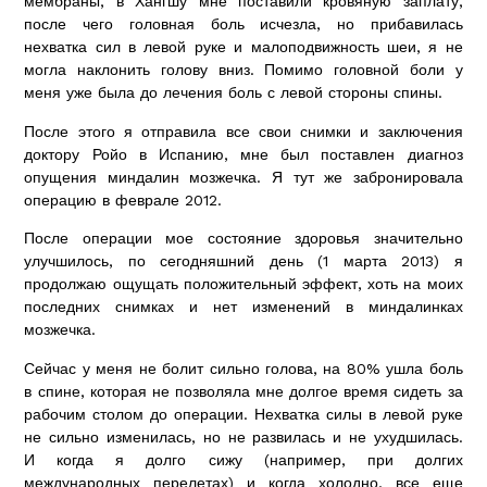
мембраны, в Хангшу мне поставили кровяную заплату,
после чего головная боль исчезла, но прибавилась
нехватка сил в левой руке и малоподвижность шеи, я не
могла наклонить голову вниз. Помимо головной боли у
меня уже была до лечения боль с левой стороны спины.
После этого я отправила все свои снимки и заключения
доктору Ройо в Испанию, мне был поставлен диагноз
опущения миндалин мозжечка. Я тут же забронировала
операцию в феврале 2012.
После операции мое состояние здоровья значительно
улучшилось, по сегодняшний день (1 марта 2013) я
продолжаю ощущать положительный эффект, хоть на моих
последних снимках и нет изменений в миндалинках
мозжечка.
Сейчас у меня не болит сильно голова, на 80% ушла боль
в спине, которая не позволяла мне долгое время сидеть за
рабочим столом до операции. Нехватка силы в левой руке
не сильно изменилась, но не развилась и не ухудшилась.
И когда я долго сижу (например, при долгих
международных перелетах) и когда холодно, все еще