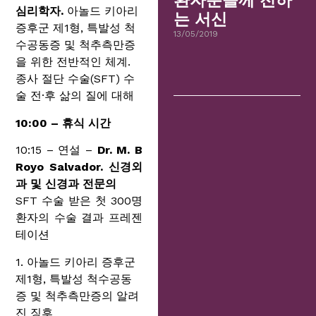
환자분들께 전하
심리학자.
아놀드 키아리
는 서신
증후군 제1형, 특발성 척
13/05/2019
수공동증 및 척추측만증
을 위한 전반적인 체계.
종사 절단 수술(SFT) 수
술 전·후 삶의 질에 대해
10:00 – 휴식 시간
10:15 – 연설 –
Dr. M. B
Royo Salvador. 신경외
과 및 신경과 전문의
SFT 수술 받은 첫 300명
환자의 수술 결과 프레젠
테이션
1. 아놀드 키아리 증후군
제1형, 특발성 척수공동
증 및 척추측만증의 알려
진 징후