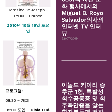
화 행사에서의
Domaine St Joseph –
Miguel B. Royo
LYON – France
Salvador의사의
2010년 10월 16일 토요
인터넷 TV 인터
일
뷰
22/07/2019
아놀드 키아리 증
프로그램:
후군 1형, 특발성
척수공동증 및 척
08:30 – 개회
추측만증을 앓는
09:00 도입 –
Gioia Lué.