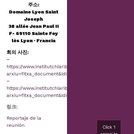
주소:
Domaine Lyon Saint
Joseph
38 allée Jean Paul II
F- 69110 Sainte Foy
lès Lyon · Francia
회의 사진:
–
https://www.institutchiaribcn.com/index.php?
arxiu=fitxa_document&idioma=9&id=13743
–
https://www.institutchiaribcn.com/index.php?
arxiu=fitxa_document&idioma=9&id=13746
링크:
Reportaje de la
reunión
Click 'I
agree' to