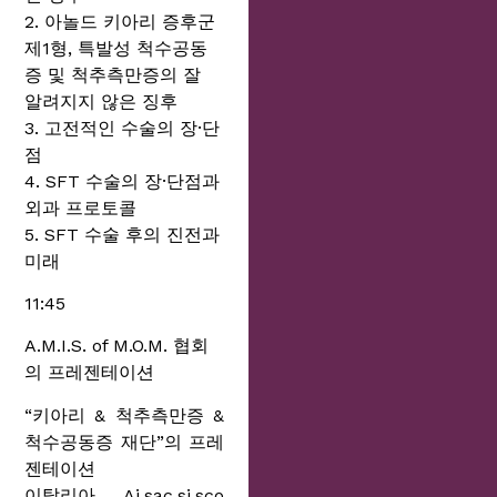
2. 아놀드 키아리 증후군
제1형, 특발성 척수공동
증 및 척추측만증의 잘
알려지지 않은 징후
3. 고전적인 수술의 장·단
점
4. SFT 수술의 장·단점과
외과 프로토콜
5. SFT 수술 후의 진전과
미래
11:45
A.M.I.S. of M.O.M. 협회
의 프레젠테이션
“키아리 & 척추측만증 &
척수공동증 재단”의 프레
젠테이션
이탈리아 Ai.sac.si.sco