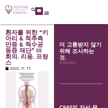
환자를 위한 “키
아리 & 척추측
만증 & 척수공
더 고통받지 않기
동증 재단” III
위해 조사하는
회의. 리옹. 프랑
것.
스
27/03/2020
2022. 11. 17.
CSSf의 자선 문