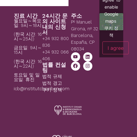
enable
Google
진료 시간
24시간 문
주소
월요일～목요
의 사이트
maps
Pº Manuel
일: 9시～18시
내의 신청
쿠키 정
Girona, nº 32
서
(한국 시간: 16
책
Barcelona,
+34 932 800
시～25시)
España, CP
836
I agree
금요일: 9시～
08034
+34 932 066
15시
406
(한국 시간: 16
법률 컨설
시～22시)
팅
토요일 및 일
법적 규제
요일: 휴진
법적 경고
icb@institutchiaribcn.com
쿠키 정책