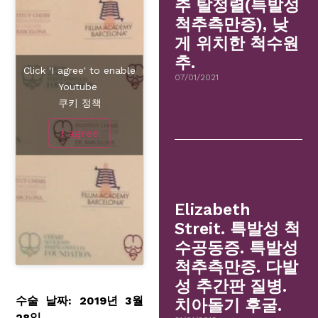
추 탈정렬(특발성
척추측만증), 낮
게 위치한 척수원
추.
Click 'I agree' to enable
07/01/2021
Youtube
쿠키 정책
I agree
Elizabeth
Streit. 특발성 척
수공동증. 특발성
척추측만증. 다발
성 추간판 질병.
수술 날짜: 2019년 3월
치아돌기 후굴.
28일