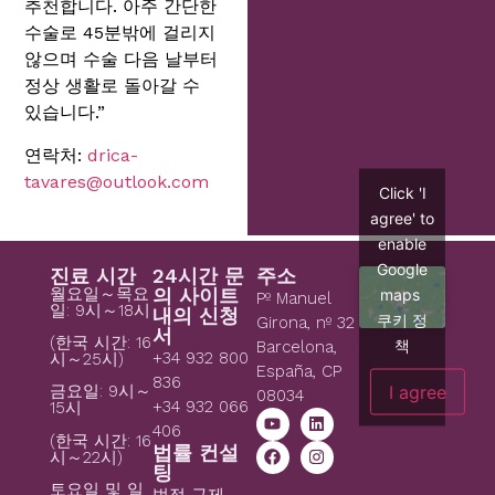
추천합니다. 아주 간단한
수술로 45분밖에 걸리지
않으며 수술 다음 날부터
정상 생활로 돌아갈 수
있습니다.”
연락처:
drica-
tavares@outlook.com
Click 'I
agree' to
enable
Google
진료 시간
24시간 문
주소
월요일～목요
의 사이트
maps
Pº Manuel
일: 9시～18시
내의 신청
쿠키 정
Girona, nº 32
서
(한국 시간: 16
책
Barcelona,
+34 932 800
시～25시)
España, CP
836
I agree
금요일: 9시～
08034
+34 932 066
15시
406
(한국 시간: 16
법률 컨설
시～22시)
팅
토요일 및 일
법적 규제