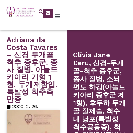
Adriana da
Costa Tavares
– 신경 두개골
Olivia Jane
척추 증후군. 종
Deru, 신경-두개
사 질병. 아놀드
골-척추 증후군,
키아리 기형 1
종사 질병, 소뇌
형. 두개저함입.
편도 하강(아놀드
특발성 척추측
키아리 증후군 제
만증
1형), 후두하 두개
2020. 2. 26.
골 절제술, 척수
내 낭포(특발성
척수공동증), 척