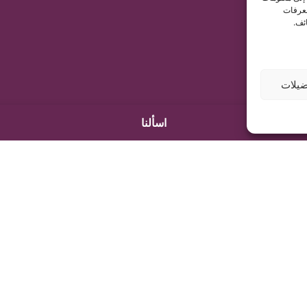
معرفات
ئف.
يلات
اسألنا