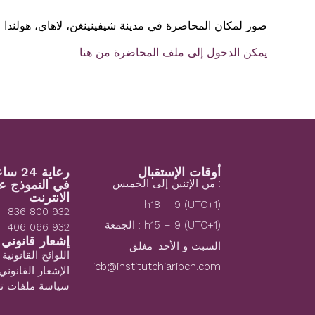
صور لمكان المحاضرة في مدينة شيفينينغن، لاهاي، هولندا
يمكن الدخول إلى ملف المحاضرة من هنا
أوقات الإستقبال
رعاية 24 ساعة
: من الإثنين إلى الخميس
في النموذج ع
الانترنت
(1+UTC) h18 – 9
932 800 836
(1+UTC) h15 – 9 : الجمعة
932 066 406
إشعار قانوني
السبت و الأحد: مغلق
اللوائح القانونية
icb@institutchiaribcn.com
الإشعار القانوني
سياسة ملفات تع