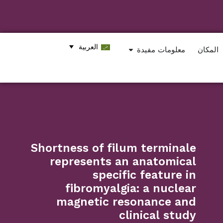
العربية
المكان
معلومات مفيدة
Shortness of filum terminale
represents an anatomical
specific feature in
fibromyalgia: a nuclear
magnetic resonance and
clinical study