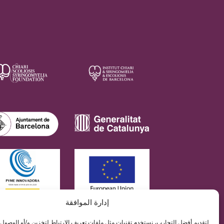
إدارة الموافقة
معهد كياري آند سيرينقوميليا آند
محتوى هذا الموقع هو ترجمة غير رسمية للنص الأصلي الموجود في
لتقديم أفضل التجارب، نستخدم تقنيات مثل ملفات تعريف الارتباط لتخزين و/أو الوصول