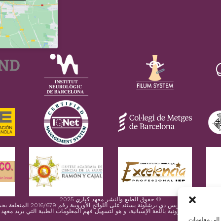
© حقوق الطبع والنشر معهد كياري 2025
 إسكليوزيس دي برشلونة يستند على اللوائح الأوروبية رقم 2016/679 المتعلقة بحماية البيانات الشخصية
 صفحتنا الإكترونية باللغة الإسبانية، و هو لتسهيل فهم المعلومات الطبية التي يريد معهد
 إلى معلومات