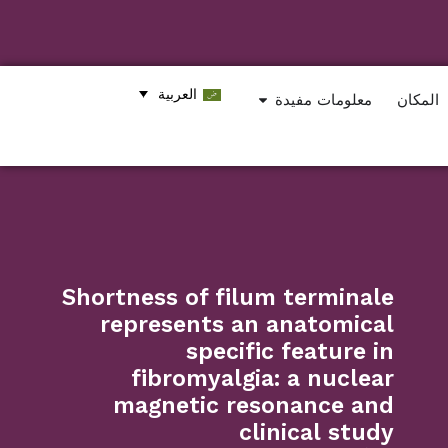
العربية
المكان
معلومات مفيدة
Shortness of filum terminale
represents an anatomical
specific feature in
fibromyalgia: a nuclear
magnetic resonance and
clinical study