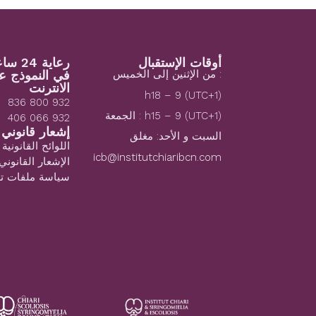
أوقات الإستقبال
رعاية 24 ساعة
: من الإثنين إلى الخميس
في النموذج ع
الانترنت
(1+UTC) h18 – 9
932 800 836
(1+UTC) h15 – 9 : الجمعة
932 066 406
إشعار قانوني
السبت و الأحد: مغلق
اللوائح القانونية
icb@institutchiaribcn.com
الإشعار القانوني
سياسة ملفات تع