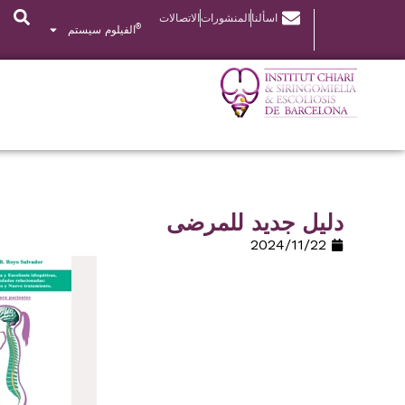
اسألنا
المنشورات
الاتصالات
®
الفيلوم سيستم
دليل جديد للمرضى
22‏/11‏/2024