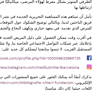
الطرفي المتوتر بشكل مفرط لهؤلاء المرضى، ميكانيكيًا في 
ارتباطها بها
نأمل أن تساهم هذه المساهمة التحريرية الجديدة في نشر الم
فريق الباحثين لدينا، وبالتالي توضيح الشكوك حول التوقعات 
للمرض الذي نقدمه. في معهد خياري وتكهف النخاع والجنف
في أقرب وقت ممكن الحصول على دليل المريض الجديد في
بإعلامك عبر شبكات التواصل الاجتماعي الخاصة بنا. ولا شك 
المستقبل القريب. لا تنسوا متابعتنا ليصلكم كل جديد على:
https://www.facebook.com/profile.php?id=100006632984735
https://www.instagram.com/institutchiaribarcelona
نذكرك أيضًا أنه يمكنك العثور على جميع المنشورات التي 
الإلكتروني:
ionbcn.com/bibliografia-chiari-fundacion
اللغات حيثما كان ذلك مناسبا)