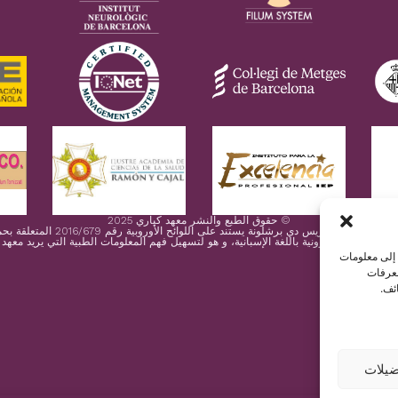
© حقوق الطبع والنشر معهد كياري 2025
 إسكليوزيس دي برشلونة يستند على اللوائح الأوروبية رقم 2016/679 المتعلقة بحماية البيانات الشخصية
 صفحتنا الإكترونية باللغة الإسبانية، و هو لتسهيل فهم المعلومات الطبية التي يريد معهد
 إلى معلومات
معرفات
ئف.
يلات