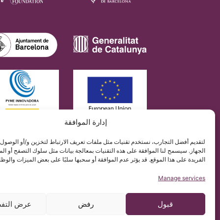
إدارة الموافقة
معهد كياري آند سيرينقوميليا آند
محتوى هذا الموقع هو ترجمة غير رسمية للنص الأصلي الموجود في
لتقديم أفضل التجارب، نستخدم تقنيات مثل ملفات تعريف الارتباط لتخزين و/أو الوصول
الجهاز. سيسمح لنا الموافقة على هذه التقنيات بمعالجة بيانات مثل سلوك التصفح أو ال
الفريدة على هذا الموقع. قد يؤثر عدم الموافقة أو سحبها سلبًا على بعض الميزات والوظا
Manage services
قبول
رفض
عرض التفض