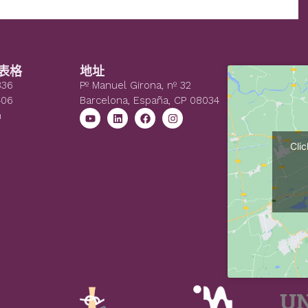
表格
地址
836
Pº Manuel Girona, nº 32
406
Barcelona, España, CP 08034
n
Cli