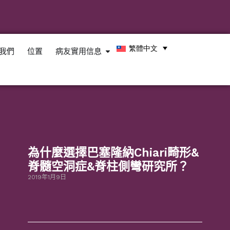
繁體中文
我們
位置
病友實用信息
為什麼選擇巴塞隆納Chiari畸形&
脊髓空洞症&脊柱側彎研究所？
2019年1月9日