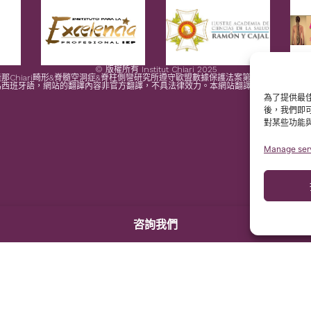
© 版權所有 Institut Chiari 2025
那Chiari畸形&脊髓空洞症&脊柱側彎研究所遵守歐盟數據保護法案第2016/679條（G
為西班牙語，網站的翻譯內容非官方翻譯，不具法律效力。本網站翻譯旨在幫助讀者理
為了提供最佳
後，我們即
對某些功能
Manage ser
咨詢我們