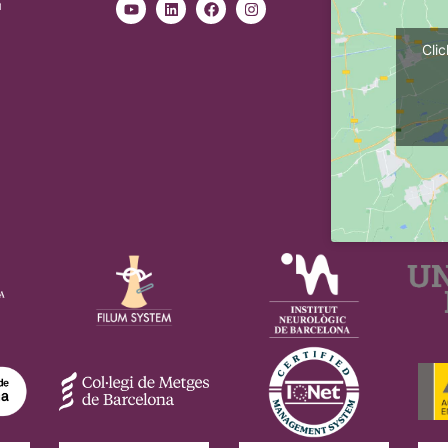
n
Cli