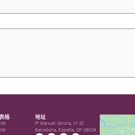
表格
地址
836
Pº Manuel Girona, nº 32
406
Barcelona, España, CP 08034