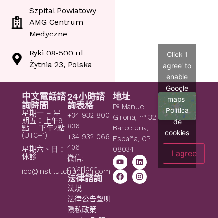
Szpital Powiatowy
AMG Centrum
Medyczne
Ryki 08-500 ul.
Click 'I
Żytnia 23, Polska
agree' to
enable
Google
中文電話諮
24小時諮
地址
maps
詢時間
詢表格
Pº Manuel
Política
星期一 – 星
+34 932 800
Girona, nº 32
期五：上午9
de
836
點 – 下午2點
Barcelona,
cookies
(UTC+1)
+34 932 066
España, CP
406
08034
星期六、日：
I agree
休診
微信:
chiaribcn
icb@institutchiaribcn.com
法律諮詢
法規
法律公告聲明
隱私政策