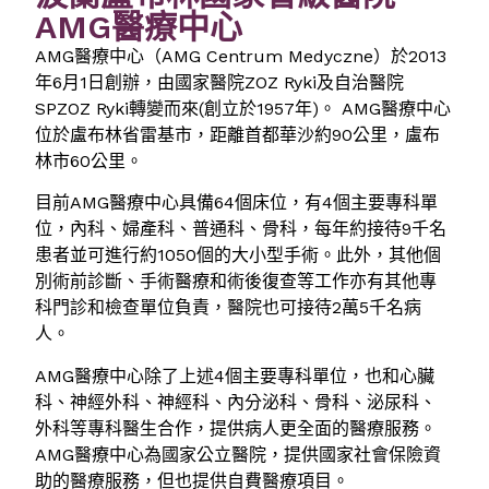
AMG醫療中心
AMG醫療中心（AMG Centrum Medyczne）於2013
年6月1日創辦，由國家醫院ZOZ Ryki及自治醫院
SPZOZ Ryki轉變而來(創立於1957年)。 AMG醫療中心
位於盧布林省雷基市，距離首都華沙約90公里，盧布
林市60公里。
目前AMG醫療中心具備64個床位，有4個主要專科單
位，內科、婦產科、普通科、骨科，每年約接待9千名
患者並可進行約1050個的大小型手術。此外，其他個
別術前診斷、手術醫療和術後復查等工作亦有其他專
科門診和檢查單位負責，醫院也可接待2萬5千名病
人。
AMG醫療中心除了上述4個主要專科單位，也和心臟
科、神經外科、神經科、內分泌科、骨科、泌尿科、
外科等專科醫生合作，提供病人更全面的醫療服務。
AMG醫療中心為國家公立醫院，提供國家社會保險資
助的醫療服務，但也提供自費醫療項目。