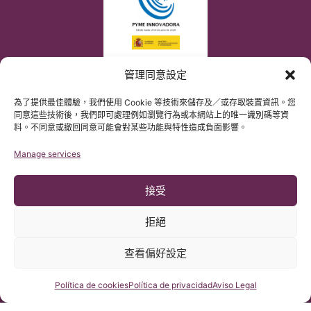
管理同意設定
為了提供最佳體驗，我們使用 Cookie 等技術來儲存及／或存取裝置資訊。您
同意這些技術後，我們即可處理例如瀏覽行為或本網站上的唯一識別碼等資
料。不同意或撤回同意可能會對某些功能與特性造成負面影響。
Manage services
接受
拒絕
查看偏好設定
© 版權所有 Institut Chiari 2025
巴塞隆那Chiari畸形&脊髓空洞症&脊柱側彎研究所遵守歐盟數據保
護法案第2016/679條（GDPR）
咨詢我們
Política de cookies
Política de privacidad
Aviso Legal
本網站內容原文為西班牙語，網站的翻譯內容非官方翻譯，不具法
律效力。本網站翻譯旨在幫助讀者理解原文網站內容。