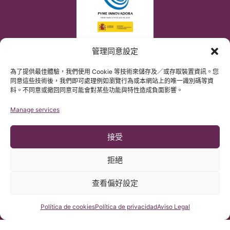
管理同意設定
為了提供最佳體驗，我們使用 Cookie 等技術來儲存及／或存取裝置資訊。您
同意這些技術後，我們即可處理例如瀏覽行為或本網站上的唯一識別碼等資
料。不同意或撤回同意可能會對某些功能與特性造成負面影響。
Manage services
接受
拒絕
查看偏好設定
© 版權所有 Institut Chiari 2025
巴塞隆那Chiari畸形&脊髓空洞症&脊柱側彎研究所遵守歐盟數據保
護法案第2016/679條（GDPR）
咨詢我們
Política de cookies
Política de privacidad
Aviso Legal
本網站內容原文為西班牙語，網站的翻譯內容非官方翻譯，不具法
律效力。本網站翻譯旨在幫助讀者理解原文網站內容。