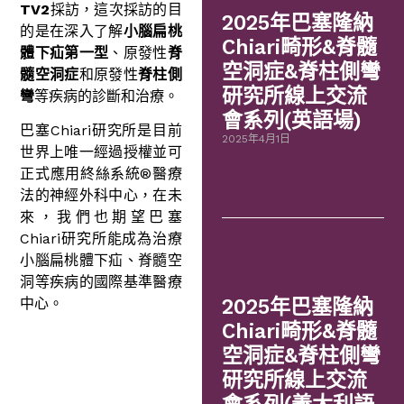
TV2
採訪，這次採訪的目
2025年巴塞隆納
的是在深入了解
小腦扁桃
Chiari畸形&脊髓
體下疝第一型
、原發性
脊
空洞症&脊柱側彎
髓空洞症
和原發性
脊柱側
研究所線上交流
彎
等疾病的診斷和治療。
會系列(英語場)
巴塞Chiari研究所是目前
2025年4月1日
世界上唯一經過授權並可
正式應用終絲系統®醫療
法的神經外科中心，在未
來，我們也期望巴塞
Chiari研究所能成為治療
小腦扁桃體下疝、脊髓空
洞等疾病的國際基準醫療
中心。
2025年巴塞隆納
Chiari畸形&脊髓
空洞症&脊柱側彎
研究所線上交流