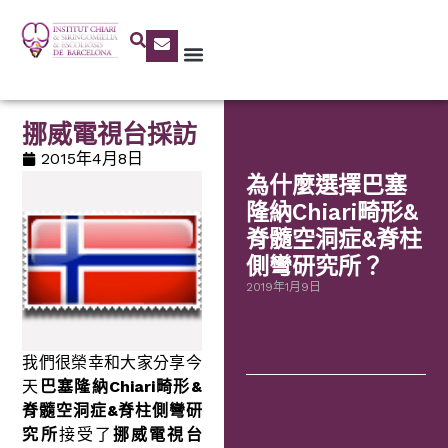
挪威電視台採訪
2015年4月8日
為什麼選擇巴塞
隆納Chiari畸形&
脊髓空洞症&脊柱
側彎研究所？
2019年1月9日
我們很榮幸和大家分享今
天
巴塞隆納Chiari畸形&
脊髓空洞症&脊柱側彎研
究所
接受了
挪威電視台