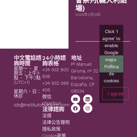
會系列(義大利語
場)
2025年3月31日
Click 'I
agree' to
enable
Google
中文電話諮
24小時諮
地址
maps
詢時間
詢表格
Pº Manuel
Política
星期一 – 星
+34 932 800
Girona, nº 32
期五：上午9
de
836
點 – 下午2點
Barcelona,
cookies
(UTC+1)
+34 932 066
España, CP
406
08034
星期六、日：
I agree
休診
微信:
chiaribcn
icb@institutchiaribcn.com
法律諮詢
法規
法律公告聲明
隱私政策
Cookie政策