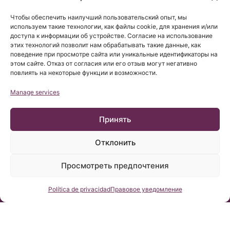
Чтобы обеспечить наилучший пользовательский опыт, мы
используем такие технологии, как файлы cookie, для хранения и/или
доступа к информации об устройстве. Согласие на использование
этих технологий позволит нам обрабатывать такие данные, как
поведение при просмотре сайта или уникальные идентификаторы на
этом сайте. Отказ от согласия или его отзыв могут негативно
повлиять на некоторые функции и возможности.
Manage services
Принять
Отклонить
© Copyright Institut Chiari 2025
Барселонский Институт Киари & Сирингомиелии & Сколиоза
(БИКСС) соответствует требованиям регламента UE
Просмотреть предпочтения
2016/679 (RGPD).
Содержание этого сайта является неофициальным
переводом сайта-источника на испанском языке, перевод
является услугой Барселонского Института Киари &
Консультация
Política de privacidad
Правовое уведомление
Сирингомиелии & Сколиоза и его целью является помочь
любому пользователю понять содержимое сайта.