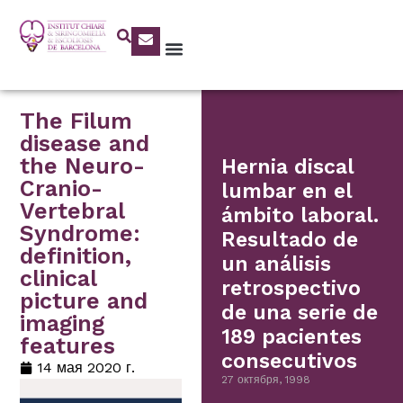
The Filum
disease and
the Neuro-
Hernia discal
Cranio-
lumbar en el
Vertebral
ámbito laboral.
Syndrome:
Resultado de
definition,
un análisis
clinical
retrospectivo
picture and
de una serie de
imaging
189 pacientes
features
consecutivos
14 мая 2020 г.
27 октября, 1998