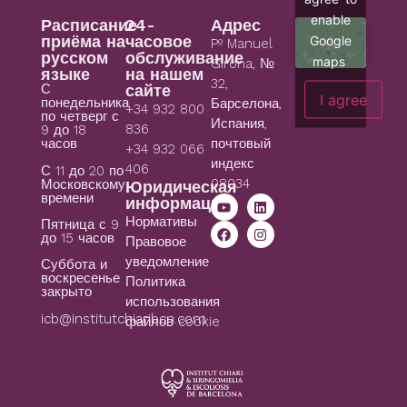
enable
Расписание
24-
Адрес
приёма на
часовое
Google
Pº Manuel
русском
обслуживание
maps
Girona, №
языке
на нашем
32,
С
сайте
I agree
понедельника
Барселона,
+34 932 800
по четверг с
Испания,
836
9 до 18
часов
почтовый
+34 932 066
индекс
406
С 11 до 20 по
08034
Московскому
Юридическая
времени
информация
Нормативы
Пятница с 9
до 15 часов
Правовое
уведомление
Суббота и
воскресенье
Политика
закрыто
использования
icb@institutchiaribcn.com
файлов cookie