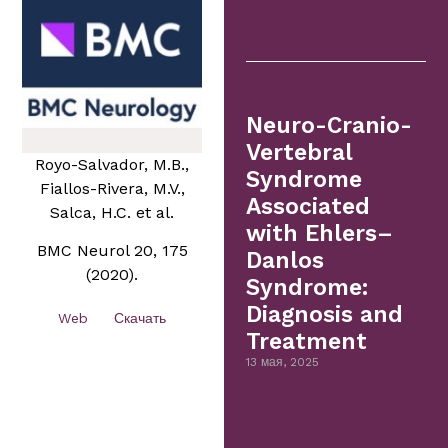
Neuro-Cranio-
Vertebral
Royo-Salvador, M.B.,
Syndrome
Fiallos-Rivera, M.V.,
Associated
Salca, H.C. et al.
with Ehlers–
BMC Neurol 20, 175
Danlos
(2020).
Syndrome:
Diagnosis and
Web
Скачать
Treatment
13 мая, 2025