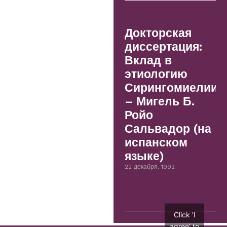
Докторская
диссертация:
Вклад в
этиологию
Сирингомиелии.
– Мигель Б.
Ройо
Сальвадор (на
испанском
языке)
22 декабря, 1992
Click 'I
agree' to