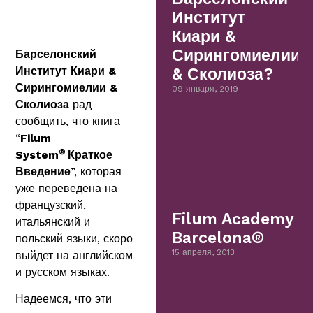
Институт
Киари &
Сирингомиелии
Барселонский
Институт Киари &
& Сколиоза?
Сирингомиелии &
09 января, 2019
Сколиоза
рад
сообщить, что книга
“
Filum
®
System
Краткое
Введение
”, которая
уже переведена на
французский,
Filum Academy
итальянский и
Barcelona®
польский языки, скоро
15 апреля, 2013
выйдет на английском
и русском языках.
Надеемся, что эти