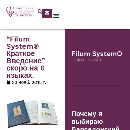
“Filum
System®
Краткое
Filum System®
Введение”
03 февраля, 2014
скоро на 6
языках.
23 нояб. 2015 г.
Почему я
выбираю
Барселонский