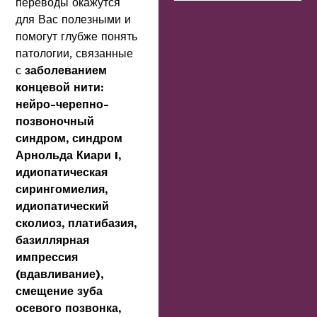
переводы окажутся
для Вас полезными и
помогут глубже понять
патологии, связанные
с
заболеванием
концевой нити:
нейро-черепно-
позвоночный
синдром, синдром
Арнольда Киари I,
идиопатическая
сирингомиелия,
идиопатический
сколиоз, платибазия,
базиллярная
импрессия
(вдавливание),
смещение зуба
осевого позвонка,