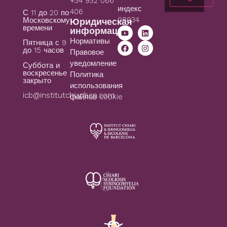
+34 932 066
индекс
406
С 11 до 20 по
08034
Московскому
Юридическая
времени
информация
Нормативы
Пятница с 9
до 15 часов
Правовое
уведомление
Суббота и
воскресенье
Политика
закрыто
использования
icb@institutchiaribcn.com
файлов cookie