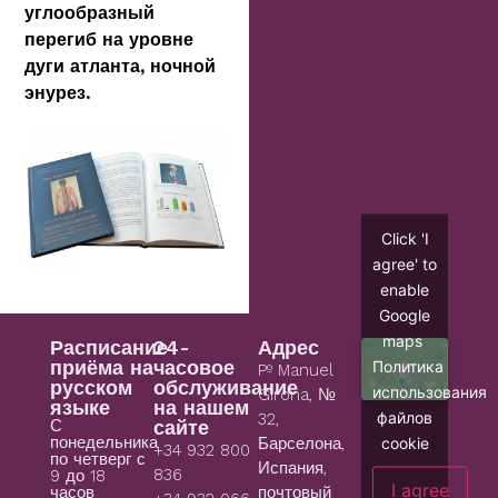
углообразный
перегиб на уровне
дуги атланта, ночной
энурез.
Click 'I
agree' to
enable
Google
maps
Расписание
24-
Адрес
приёма на
часовое
Политика
Pº Manuel
русском
обслуживание
использования
Girona, №
языке
на нашем
файлов
32,
С
сайте
понедельника
cookie
Барселона,
+34 932 800
по четверг с
Испания,
836
9 до 18
I agree
часов
почтовый