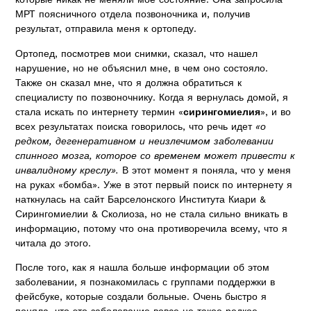
МРТ поясничного отдела позвоночника и, получив
результат, отправила меня к ортопеду.
Ортопед, посмотрев мои снимки, сказал, что нашел
нарушение, но не объяснил мне, в чем оно состояло.
Также он сказал мне, что я должна обратиться к
специалисту по позвоночнику. Когда я вернулась домой, я
стала искать по интернету термин «
сирингомиелия
», и во
всех результатах поиска говорилось, что речь идет
«о
редком, дегенеративном и неизлечимом заболевании
спинного мозга, которое со временем может привести к
инвалидному креслу».
В этот момент я поняла, что у меня
на руках «бомба». Уже в этот первый поиск по интернету я
наткнулась на сайт Барселонского Института Киари &
Сирингомиелии & Сколиоза, но не стала сильно вникать в
информацию, потому что она противоречила всему, что я
читала до этого.
После того, как я нашла больше информации об этом
заболевании, я познакомилась с группами поддержки в
фейсбуке, которые создали больные. Очень быстро я