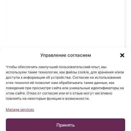
Управление согласием
Чтобы обеспечить наилучший пользовательский опыт, мы
используем такие технологии, как файлы cookie, для хранения и/или
доступа к информации об устройстве. Согласие на использование
этих технологий позволит нам обрабатывать такие данные, как
поведение при просмотре сайта или уникальные идентификаторы на
этом сайте. Отказ от согласия или его отзыв могут негативно
Роз Лис Трухильо. Сирингомиелия
повлиять на некоторые функции и возможности.
Instituto Chiari
22 января, 2008
Manage services
Принять