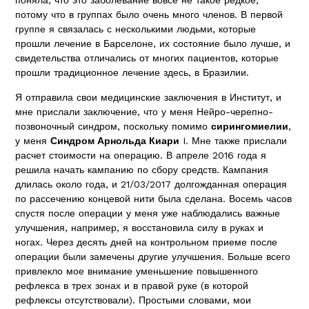
поняла, что это заболевание вовсе не такое редкое,
потому что в группах было очень много членов. В первой
группе я связалась с несколькими людьми, которые
прошли лечение в Барселоне, их состояние было лучше, и
свидетельства отличались от многих пациентов, которые
прошли традиционное лечение здесь, в Бразилии.
Я отправила свои медицинские заключения в Институт, и
мне прислали заключение, что у меня Нейро-черепно-
позвоночный синдром, поскольку помимо
сирингомиелии
,
у меня
Синдром Арнольда Киари
I. Мне также прислали
расчет стоимости на операцию. В апреле 2016 года я
решила начать кампанию по сбору средств. Кампания
длилась около года, и 21/03/2017 долгожданная операция
по рассечению концевой нити была сделана. Восемь часов
спустя после операции у меня уже наблюдались важные
улучшения, например, я восстановила силу в руках и
ногах. Через десять дней на контрольном приеме после
операции были замечены другие улучшения. Больше всего
привлекло мое внимание уменьшение повышенного
рефлекса в трех зонах и в правой руке (в которой
рефлексы отсутствовали). Простыми словами, мои