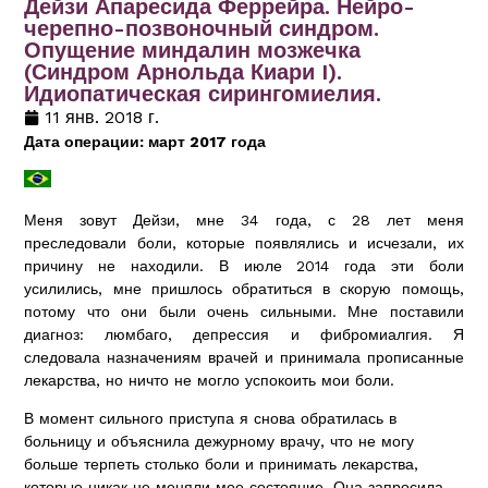
Дейзи Апаресида Феррейра. Нейро-
черепно-позвоночный синдром.
Опущение миндалин мозжечка
(Синдром Арнольда Киари I).
Идиопатическая сирингомиелия.
11 янв. 2018 г.
Дата операции: март 2017 года
Меня зовут Дейзи, мне 34 года, с 28 лет меня
преследовали боли, которые появлялись и исчезали, их
причину не находили. В июле 2014 года эти боли
усилились, мне пришлось обратиться в скорую помощь,
потому что они были очень сильными. Мне поставили
диагноз: люмбаго, депрессия и фибромиалгия. Я
следовала назначениям врачей и принимала прописанные
лекарства, но ничто не могло успокоить мои боли.
В момент сильного приступа я снова обратилась в
больницу и объяснила дежурному врачу, что не могу
больше терпеть столько боли и принимать лекарства,
которые никак не меняли мое состояние. Она запросила