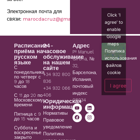
Электронная почта для
Click 'I
связи:
marocdacruz@gmail.com
agree' to
enable
Google
maps
Расписание
24-
Адрес
приёма на
часовое
Политика
Pº Manuel
русском
обслуживание
использования
Girona, №
языке
на нашем
файлов
32,
С
сайте
понедельника
cookie
Барселона,
+34 932 800
по четверг с
Испания,
836
9 до 18
I agree
часов
почтовый
+34 932 066
индекс
406
С 11 до 20 по
08034
Московскому
Юридическая
времени
информация
Нормативы
Пятница с 9
до 15 часов
Правовое
уведомление
Суббота и
воскресенье
Политика
закрыто