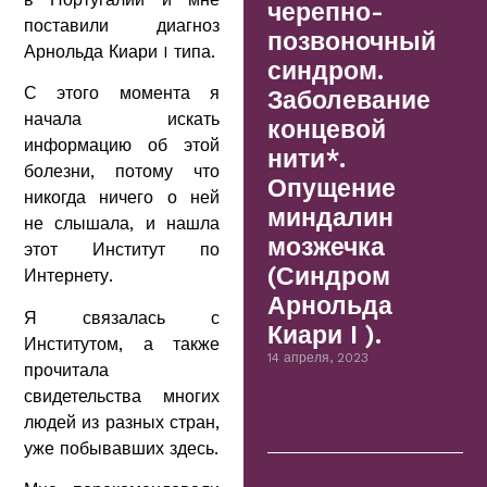
черепно-
поставили диагноз
позвоночный
Арнольда Киари I типа.
синдром.
С этого момента я
Заболевание
начала искать
концевой
информацию об этой
нити*.
болезни, потому что
Опущение
никогда ничего о ней
миндалин
не слышала, и нашла
мозжечка
этот Институт по
(Синдром
Интернету.
Арнольда
Я связалась с
Киари I ).
Институтом, а также
14 апреля, 2023
прочитала
свидетельства многих
людей из разных стран,
уже побывавших здесь.