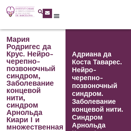
Мария
Родригес да
Крус. Нейро-
Адриана да
черепно-
Коста Таварес.
позвоночный
Нейро-
синдром,
черепно-
Заболевание
позвоночный
концевой
синдром.
нити,
Заболевание
синдром
концевой нити.
Арнольда
Синдром
Киари I и
Арнольда
множественная