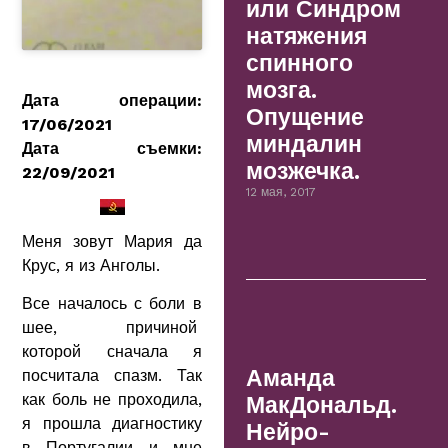
или Синдром
натяжения
спинного
мозга.
Дата операции:
Опущение
17/06/2021
миндалин
Дата съемки:
мозжечка.
22/09/2021
12 мая, 2017
Меня зовут Мария да
Крус, я из Анголы.
Все началось с боли в
шее, причиной
которой сначала я
Аманда
посчитала спазм. Так
как боль не проходила,
МакДональд.
я прошла диагностику
Нейро-
в Португалии и мне