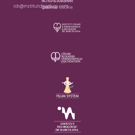
использования
icb@institutchiaribcn.com
файлов cookie