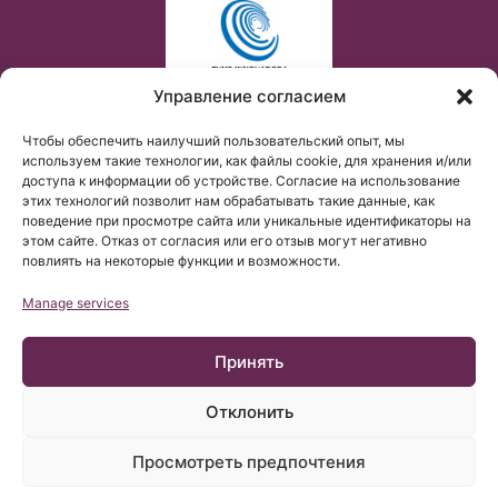
Управление согласием
Чтобы обеспечить наилучший пользовательский опыт, мы
используем такие технологии, как файлы cookie, для хранения и/или
доступа к информации об устройстве. Согласие на использование
этих технологий позволит нам обрабатывать такие данные, как
поведение при просмотре сайта или уникальные идентификаторы на
этом сайте. Отказ от согласия или его отзыв могут негативно
повлиять на некоторые функции и возможности.
Manage services
Принять
Отклонить
© Copyright Institut Chiari 2025
Просмотреть предпочтения
Барселонский Институт Киари & Сирингомиелии & Сколиоза
(БИКСС) соответствует требованиям регламента UE
2016/679 (RGPD).