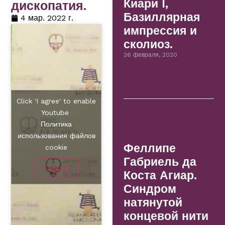
Киари I,
дископатия.
Базиллярная
4 мар. 2022 г.
импрессия и
сколиоз.
26 февраля, 2020
Click 'I agree' to enable
Youtube
Политика
использования файлов
Феллипе
cookie
Габриель да
I agree
Коста Агиар.
Синдром
натянутой
концевой нити