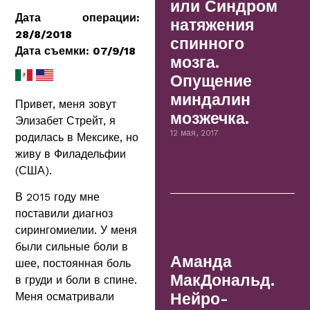
или Синдром
Дата операции:
натяжения
28/8/2018
спинного
Дата съемки: 07/9/18
мозга.
Опущение
миндалин
Привет, меня зовут
мозжечка.
Элизабет Стрейт, я
12 мая, 2017
родилась в Мексике, но
живу в Филадельфии
(США).
В 2015 году мне
поставили диагноз
сирингомиелии. У меня
были сильные боли в
Аманда
шее, постоянная боль
МакДональд.
в груди и боли в спине.
Меня осматривали
Нейро-