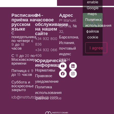
enable
Google
maps
Расписание
24-
Адрес
приёма на
часовое
Политика
Pº Manuel
русском
обслуживание
использования
Girona, №
языке
на нашем
файлов
32,
С
сайте
понедельника
cookie
Барселона,
+34 932 800
по четверг с
Испания,
836
9 до 18
I agree
часов
почтовый
+34 932 066
индекс
406
С 11 до 20 по
08034
Московскому
Юридическая
времени
информация
Нормативы
Пятница с 9
до 15 часов
Правовое
уведомление
Суббота и
воскресенье
Политика
закрыто
использования
icb@institutchiaribcn.com
файлов cookie