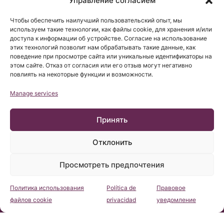
Управление согласием
Чтобы обеспечить наилучший пользовательский опыт, мы
используем такие технологии, как файлы cookie, для хранения и/или
доступа к информации об устройстве. Согласие на использование
этих технологий позволит нам обрабатывать такие данные, как
поведение при просмотре сайта или уникальные идентификаторы на
этом сайте. Отказ от согласия или его отзыв могут негативно
повлиять на некоторые функции и возможности.
Manage services
Принять
Отклонить
© Copyright Institut Chiari 2025
Просмотреть предпочтения
Барселонский Институт Киари & Сирингомиелии & Сколиоза
(БИКСС) соответствует требованиям регламента UE
2016/679 (RGPD).
Содержание этого сайта является неофициальным
Политика использования
Política de
Правовое
переводом сайта-источника на испанском языке, перевод
является услугой Барселонского Института Киари &
Консультация
файлов cookie
privacidad
уведомление
Сирингомиелии & Сколиоза и его целью является помочь
любому пользователю понять содержимое сайта.