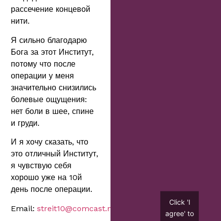
рассечение концевой
нити.
Я сильно благодарю
Бога за этот Институт,
потому что после
операции у меня
значительно снизились
болевые ощущения:
нет боли в шее, спине
и груди.
И я хочу сказать, что
это отличный Институт,
я чувствую себя
хорошо уже на 10й
день после операции.
Click 'I
Email:
streit10@comcast.net
/
betystr10@gmail.com
agree' to