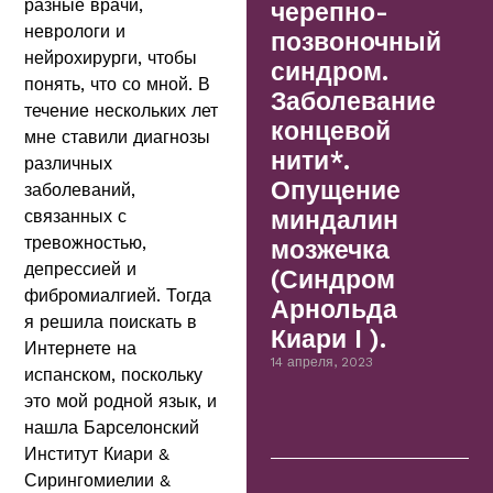
разные врачи,
черепно-
неврологи и
позвоночный
нейрохирурги, чтобы
синдром.
понять, что со мной. В
Заболевание
течение нескольких лет
концевой
мне ставили диагнозы
нити*.
различных
Опущение
заболеваний,
связанных с
миндалин
тревожностью,
мозжечка
депрессией и
(Синдром
фибромиалгией. Тогда
Арнольда
я решила поискать в
Киари I ).
Интернете на
14 апреля, 2023
испанском, поскольку
это мой родной язык, и
нашла Барселонский
Институт Киари &
Сирингомиелии &